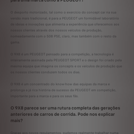
para uma marca como a PEUGEOT?
O desporto motorizado, tal como o exercício do concept car na sua
versão mais tradicional, é para a PEUGEOT um formidável laboratório
de ideias e inovações que alimenta a experiência que oferecemos aos
nossos clientes através dos nossos veículos de produção,
nomeadamente com o 508 PSE, claro, mas também com o resto da
gama.
O 9X8 é um PEUGEOT pensado para a competição, a tecnologia é
inteiramente assinada pela PEUGEOT SPORT e o design foi criado pela
mesma equipa que imagina os concepts e os veículos de produção que
os nossos clientes conduzem todos os dias.
O 9X8 é um concentrado do know-how das equipas da marca e
prolonga a já rica história de sucesso da PEUGEOT em competição,
importante para a marca e para os seus fãs.
O 9X8 parece ser uma rutura completa das gerações
anteriores de carros de corrida. Pode nos explicar
mais?
Graças aos novos regulamentos, pudemos realmente trabalhar numa