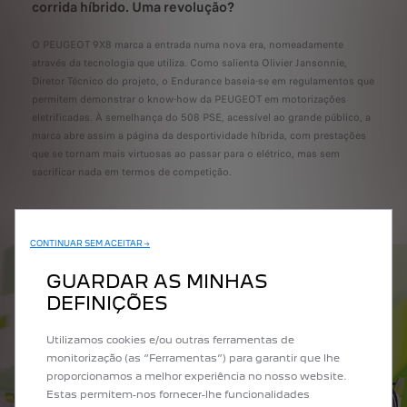
corrida híbrido. Uma revolução?
O PEUGEOT 9X8 marca a entrada numa nova era, nomeadamente
através da tecnologia que utiliza. Como salienta Olivier Jansonnie,
Diretor Técnico do projeto, o Endurance baseia-se em regulamentos que
permitem demonstrar o know-how da PEUGEOT em motorizações
eletrificadas. À semelhança do 508 PSE, acessível ao grande público, a
marca abre assim a página da desportividade híbrida, com prestações
que se tornam mais virtuosas ao passar para o elétrico, mas sem
sacrificar nada em termos de competição.
CONTINUAR SEM ACEITAR →
GUARDAR AS MINHAS
DEFINIÇÕES
Utilizamos cookies e/ou outras ferramentas de
monitorização (as “Ferramentas”) para garantir que lhe
proporcionamos a melhor experiência no nosso website.
Estas permitem-nos fornecer-lhe funcionalidades