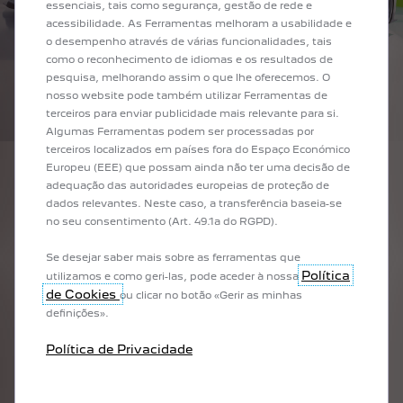
essenciais, tais como segurança, gestão de rede e
acessibilidade. As Ferramentas melhoram a usabilidade e
o desempenho através de várias funcionalidades, tais
como o reconhecimento de idiomas e os resultados de
pesquisa, melhorando assim o que lhe oferecemos. O
nosso website pode também utilizar Ferramentas de
terceiros para enviar publicidade mais relevante para si.
Algumas Ferramentas podem ser processadas por
terceiros localizados em países fora do Espaço Económico
Europeu (EEE) que possam ainda não ter uma decisão de
adequação das autoridades europeias de proteção de
dados relevantes. Neste caso, a transferência baseia-se
no seu consentimento (Art. 49.1a do RGPD).
Que importância teve o virtual na concepção e
desenvolvimento deste modelo?
Se desejar saber mais sobre as ferramentas que
Política
utilizamos e como geri-las, pode aceder à nossa
O quotidiano dos designers é uma série de avanços e retrocessos entre
de Cookies
ou clicar no botão «Gerir as minhas
desenhos e ferramentas 3D, que possibilitam incluir fases de
definições».
visualização em realidade virtual. A realidade virtual é hoje uma
ferramenta essencial, uma ferramenta adicional ao serviço da
Política de Privacidade
criatividade que nos torna mais eficientes.
Este projeto foi desenvolvido durante a pandemia, com uma parte