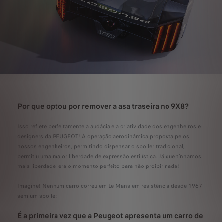
Por que optou por remover a asa traseira no 9X8?
Isso reflete perfeitamente a audácia e a criatividade dos engenheiros e
designers da PEUGEOT! A operação aerodinâmica proposta pelos
nossos engenheiros, permitindo dispensar o spoiler tradicional,
permitiu uma maior liberdade de expressão estilística. Já que tínhamos
mais liberdade, era o momento perfeito para não proibir nada!
Imagine! Nenhum carro correu em Le Mans em resistência desde 1967
sem um spoiler.
É a primeira vez que a Peugeot apresenta um carro de