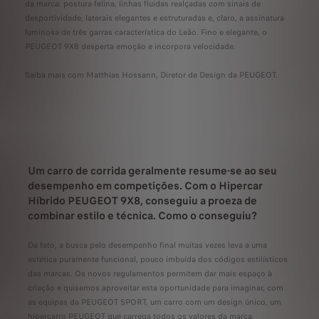
da marca: postura felina, linhas fluidas realçadas com sinais de
desportividade, laterais elegantes e estruturadas e, claro, a assinatura
luminosa de três garras característica do Leão. Fino e elegante, o
PEUGEOT 9X8 desperta emoção e incorpora velocidade.
Saiba mais com Matthias Hossann, Diretor de Design da PEUGEOT.
Um carro de corrida geralmente resume-se ao seu
desempenho em competições. Com o Hipercar
Híbrido PEUGEOT 9X8, conseguiu a proeza de
combinar estilo e técnica. Como o conseguiu?
De fato, a busca pelo desempenho final muitas vezes leva a uma
estética puramente funcional, pouco imbuída dos códigos estilísticos
das marcas. Os novos regulamentos permitem dar mais espaço à
criação e quisemos aproveitar esta oportunidade para imaginar, com
as equipas da PEUGEOT SPORT, um carro com um design único, um
hipercarro PEUGEOT que carrega todos os valores da marca.