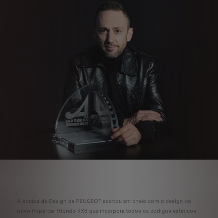
A equipa de Design da PEUGEOT acertou em cheio com o design do
novo Hypercar Híbrido 9X8 que incorpora todos os códigos estéticos