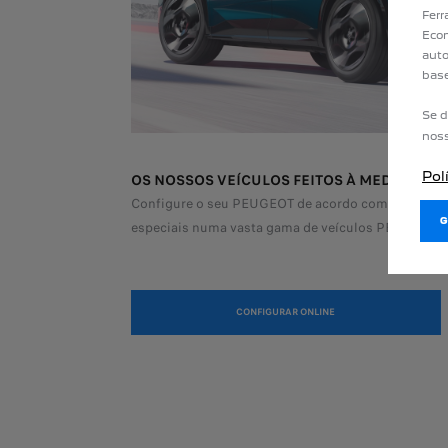
Ferr
Econ
auto
base
Se d
nos
Pol
OS NOSSOS VEÍCULOS FEITOS À MEDIDA
Configure o seu PEUGEOT de acordo com os seus de
especiais numa vasta gama de veículos PEUGEOT.
CONFIGURAR ONLINE