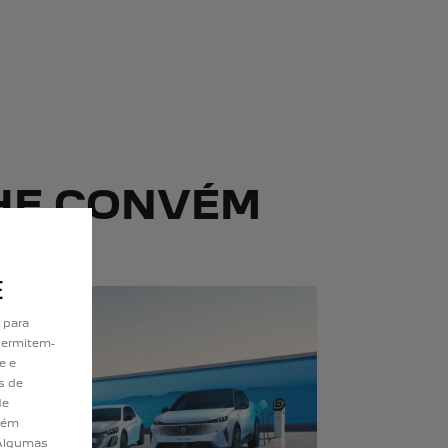
HE CONVÉM
E
 para
permitem-
e e
s de
de
bém
. Algumas