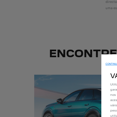
direct
uma es
ENCONTRE
CONTINU
V
Util
gara
nos 
aces
vári
pesq
util