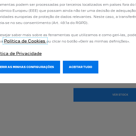
amentas podem ser processadas por terceiros localizados em países fora do
ómico Europeu (EEE) que possam ainda não ter uma decisão de adequação
ridades europeias de proteção de dados relevantes. Neste caso, a transferê
ia-se no seu consentimento (Art. 49.1a do RGPD).
esejar saber mais sobre as ferramentas que utilizamos e como geri-las, pode
Política de Cookies
sa
ou clicar no botão «Gerir as minhas definições».
ítica de Privacidade
OS NOSSOS VEÍCULOS EM S
sejos e aproveite as ofertas
Consulte o nosso stock online e b
GERIR AS MINHAS CONFIGURAÇÕES
ACEITAR TUDO
gama de veículos disponíveis par
VER STOCK