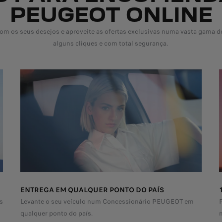
PEUGEOT ONLINE
m os seus desejos e aproveite as ofertas exclusivas numa vasta gama de
alguns cliques e com total segurança.
ENTREGA EM QUALQUER PONTO DO PAÍS
s
Levante o seu veículo num Concessionário PEUGEOT em
qualquer ponto do país.