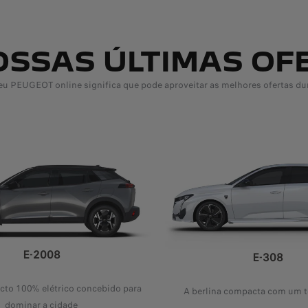
OSSAS ÚLTIMAS OF
u PEUGEOT online significa que pode aproveitar as melhores ofertas dur
E-2008
E-308
to 100% elétrico concebido para
A berlina compacta com um 
dominar a cidade