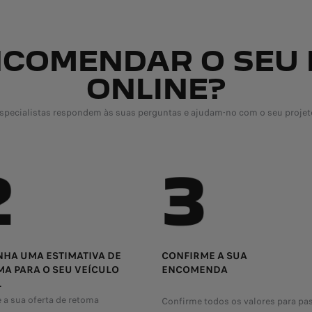
COMENDAR O SEU
ONLINE?
specialistas respondem às suas perguntas e ajudam-no com o seu projet
HA UMA ESTIMATIVA DE
CONFIRME A SUA
A PARA O SEU VEÍCULO
ENCOMENDA
L
 a sua oferta de retoma
Confirme todos os valores para pa