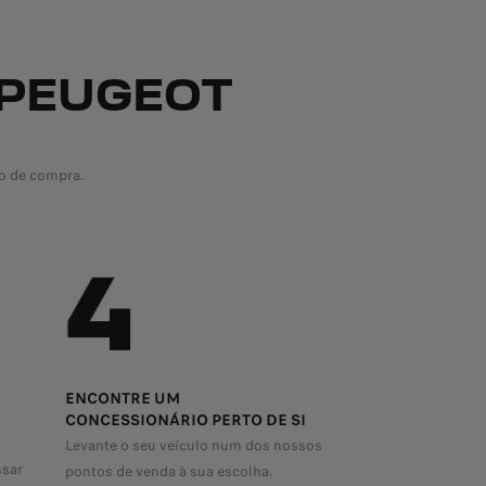
 PEUGEOT
o de compra.
ENCONTRE UM
CONCESSIONÁRIO PERTO DE SI
Levante o seu veículo num dos nossos
ssar
pontos de venda à sua escolha.