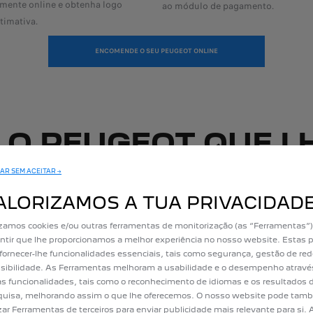
amente online e obtenha logo
ao módulo de pagamento.
timativa.
ENCOMENDE O SEU PEUGEOT ONLINE
 O PEUGEOT QUE L
Descubra toda a gama e encomende online com facilidade.
AR SEM ACEITAR →
ALORIZAMOS A TUA PRIVACIDAD
izamos cookies e/ou outras ferramentas de monitorização (as “Ferramentas”)
ntir que lhe proporcionamos a melhor experiência no nosso website. Estas 
fornecer-lhe funcionalidades essenciais, tais como segurança, gestão de red
sibilidade. As Ferramentas melhoram a usabilidade e o desempenho atravé
as funcionalidades, tais como o reconhecimento de idiomas e os resultados 
uisa, melhorando assim o que lhe oferecemos. O nosso website pode tam
izar Ferramentas de terceiros para enviar publicidade mais relevante para si