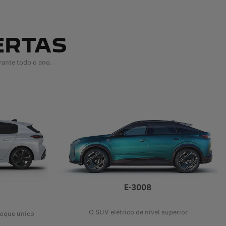
ERTAS
ante todo o ano.
E-3008
O SUV elétrico de nível superior
toque único