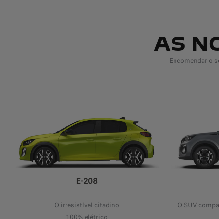
AS N
Encomendar o se
E-208
O irresistível citadino
O SUV compac
100% elétrico