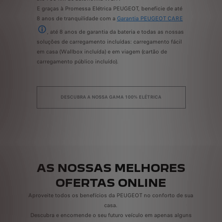
modo 100%
do tempo n
numa quilometragem diária típica de 45 km nos principais países europeus em 2023 (i
E graças à Promessa Elétrica PEUGEOT, beneficie de até
agens mais
, redu
8 anos de tranquilidade com a
Garantia PEUGEOT CARE
Consumos e
a áreas rest
 as
, até 8 anos de garantia da bateria e todas as nossas
A Garantia Peugeot Care consiste em até 8 anos de coberturas especia
Não é neces
l serão
soluções de carregamento incluídas: carregamento fácil
automatica
em casa (Wallbox incluída) e em viagem (cartão de
LTP em comparação com um motor a gasolina equivalente
carregamento público incluído).
-IN
DESCUBRA A NOSSA GAMA 100% ELÉTRICA
AS NOSSAS MELHORES
OFERTAS ONLINE
Aproveite todos os benefícios da PEUGEOT no conforto de sua
casa.
Descubra e encomende o seu futuro veículo em apenas alguns