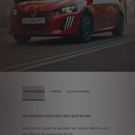
100% ELÉTRICO
HYBRID
PLUG-IN HYBRID
OS NOSSOS VEÍCULOS 100% ELÉTRICOS
OS NOSSO
conduzir a
Desfrute do prazer de conduzir um veículo elétrico com
Experimente
até 700 km de autonomia WLTP.