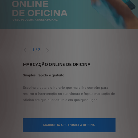
1
/
2
ANTERIOR
SEGUINTE
MARCAÇÃO ONLINE DE OFICINA
PACKS D
obra
Simples, rápido e gratuito
Tudo inclu
incluído"
Escolha a data e o horário que mais lhe convém para
Conheça os 
ção,
realizar a intervenção na sua viatura e faça a marcação de
para operaç
scolher o
oficina em qualquer altura e em qualquer lugar.
Travagem, C
 e ficar
Pack Peugeo
logo a sabe
MARQUE JÁ A SUA VISITA À OFICINA