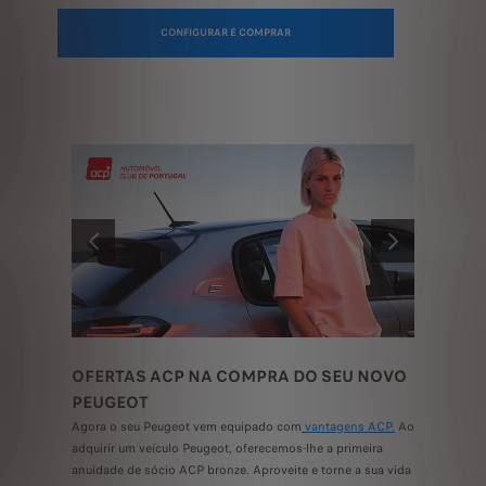
CONFIGURAR E COMPRAR
ANTERIOR
SEGUINTE
ROS
OFERTAS ACP NA COMPRA DO SEU NOVO
A NOS
PEUGEOT
PROFI
T oferece
Agora o seu Peugeot vem equipado com
vantagens ACP
.
Ao
Descubra 
zadas.
adquirir um veículo Peugeot, oferecemos-lhe a primeira
elétricos,
ncluído) e
anuidade de sócio ACP bronze. Aproveite e torne a sua vida
negócio.