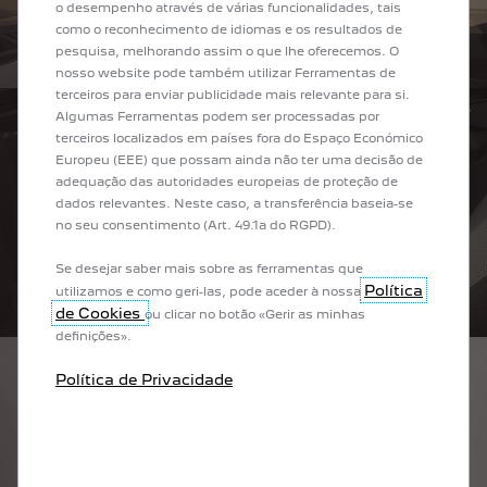
o desempenho através de várias funcionalidades, tais
como o reconhecimento de idiomas e os resultados de
pesquisa, melhorando assim o que lhe oferecemos. O
nosso website pode também utilizar Ferramentas de
terceiros para enviar publicidade mais relevante para si.
Algumas Ferramentas podem ser processadas por
ANTERIOR
SEGU
terceiros localizados em países fora do Espaço Económico
Europeu (EEE) que possam ainda não ter uma decisão de
adequação das autoridades europeias de proteção de
dados relevantes. Neste caso, a transferência baseia-se
no seu consentimento (Art. 49.1a do RGPD).
Se desejar saber mais sobre as ferramentas que
Política
utilizamos e como geri-las, pode aceder à nossa
de Cookies
ou clicar no botão «Gerir as minhas
definições».
Política de Privacidade
1
/
10
ANTERIOR
SEGUINTE
NOVO PEUGEOT PARTNER ACTIVE VISTA
NOVO PE
EUGEOT
INTERIOR
SINTA A