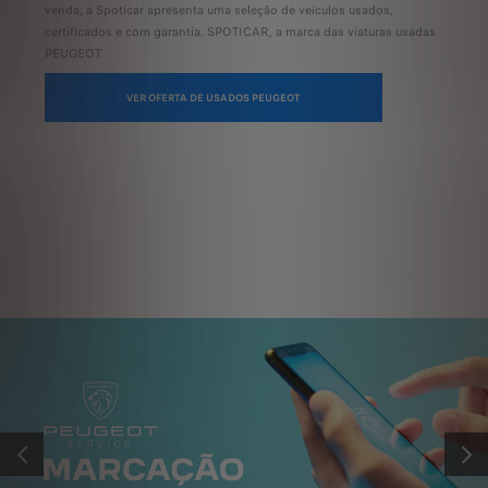
venda, a Spoticar apresenta uma seleção de veículos usados,
stock
certificados e com garantia. SPOTICAR, a marca das viaturas usadas
plug-
PEUGEOT
fácil
VER OFERTA DE USADOS PEUGEOT
ANTERIOR
SEGU