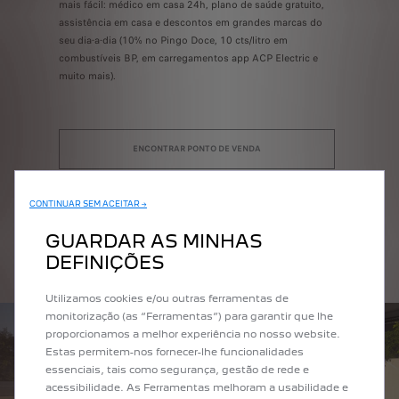
com mais
mais fácil: médico em casa 24h, plano de saúde gratuito,
Configure
assistência em casa e descontos em grandes marcas do
disponíve
seu dia-a-dia (10% no Pingo Doce, 10 cts/litro em
combustíveis BP, em carregamentos app ACP Electric e
muito mais).
ENCONTRAR PONTO DE VENDA
CONTINUAR SEM ACEITAR →
GUARDAR AS MINHAS
NOTÍCIAS PEUGEOT
DEFINIÇÕES
Utilizamos cookies e/ou outras ferramentas de
monitorização (as “Ferramentas”) para garantir que lhe
proporcionamos a melhor experiência no nosso website.
Estas permitem-nos fornecer-lhe funcionalidades
essenciais, tais como segurança, gestão de rede e
acessibilidade. As Ferramentas melhoram a usabilidade e