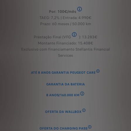
Por: 100€/mês
utomóvel, veículos novos para 48 meses / 60.000 km, exemplo para 408 All
Contrato de crédito automóvel
TAEG: 7,2% | Entrada: 4.990€
Prazo: 60 meses / 50.000 km
Prestação Final (VFG
): 13.283€
ondicionado ao cumprimento de condições.
Valor Final Garantido, condicio
Montante Financiado: 15.408€
Exclusivo com financiamento Stellantis Financial
Services
eugeot Care consiste em até 8 anos de coberturas especiais, ativadas quando efetu
ATÉ 8 ANOS GARANTIA PEUGEOT CARE
A Garantia Peugeot Ca
GARANTIA DA BATERIA
ativa a um mínimo de 70% da carga.
8 ANOS/160.000 KM
Garantia da bateria relativa a um
solutions, ref 9855153680. Válida até 31/08/2026
OFERTA DA WALLBOX
Oferta EasyWallbox e-solutions
clientes particulares até 31/08/2026
OFERTA DO CHARGING PASS