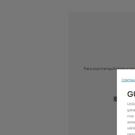
Para sua tranquilidade e f
CONTINU
G
Util
gara
nos 
aces
vári
pesq