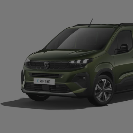
E-RIFTER GT
Deixe-se seduzir pela elegância distinta e pela tecnologia topo de
CONFIGURAR E ENCOMENDAR
C
Para além das características do Allure:
Pack Drive Assist
3 bancos individuais na segunda fila
Jantes de liga leve de 17"
Barras de tejadilho
Para-brisas traseiro com abertura
Disponível na versão 100% elétrico, gasolina e Diesel