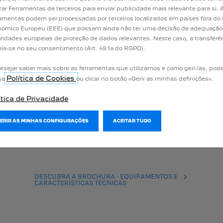
WALLBOX
CHARGING PASS
izar Ferramentas de terceiros para enviar publicidade mais relevante para si
Incluído
Incluída
amentas podem ser processadas por terceiros localizados em países fora do
ómico Europeu (EEE) que possam ainda não ter uma decisão de adequação
ridades europeias de proteção de dados relevantes. Neste caso, a transferê
ia-se no seu consentimento (Art. 49.1a do RGPD).
esejar saber mais sobre as ferramentas que utilizamos e como geri-las, pode
Política de Cookies
sa
ou clicar no botão «Gerir as minhas definições».
OLHA A VERSÃO I
ítica de Privacidade
 AS SUAS NECESSI
GERIR AS MINHAS CONFIGURAÇÕES
ACEITAR TUDO
 versão que se adapta à sua personalidade e obtenha as melhores oferta
DESCUBRA A BROCHURA - EQUIPAMENTOS E
CARACTERÍSTICAS TÉCNICAS