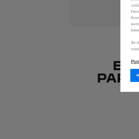
util
Ferr
Econ
auto
base
Se d
nos
ESC
Pol
PARA
Escolha a