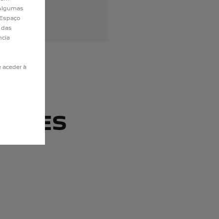
. Algumas
 Espaço
 das
ncia
 aceder à
DEAL
DADES
s PEUGEOT.