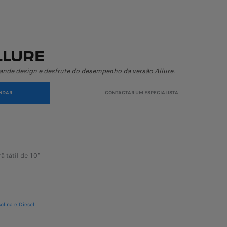
LLURE
ande design e desfrute do desempenho da versão Allure.
NDAR
CONTACTAR UM ESPECIALISTA
 tátil de 10"
solina e Diesel