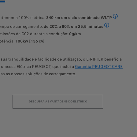
utonomia 100% elétrica:
340 km em ciclo combinado WLTP
C
ado de combustível do PEUGEOT Rifter (l/100 km): de 5,3 a 5,5 CO₂ - Em
Os valores d
empo de carregamento:
de 20% a 80% em 25,5 minutos
E
bustível do PEUGEOT Rifter (l/100 km): de 5,3 a 5,5 CO₂ - Emissões comb
num terminal púb
missões de C02 durante a condução:
0g/km
P
otência:
100kw [136 cv]
 sua tranquilidade e facilidade de utilização, o E-RIFTER beneficia
romessa Elétrica PEUGEOT, que inclui a
Garantia PEUGEOT CARE
das as nossas soluções de carregamento.
DESCUBRA AS VANTAGENS DO ELÉTRICO