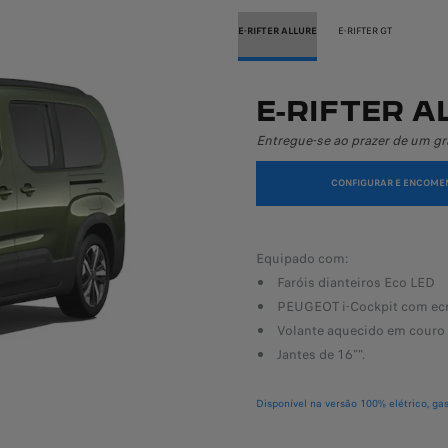
E-RIFTER ALLURE
E-RIFTER GT
E-RIFTER A
 gama da versão GT.
Entregue-se ao prazer de um gr
ONTACTAR UM ESPECIALISTA
CONFIGURAR E ENCOME
Equipado com:
Faróis dianteiros Eco LED
PEUGEOT i-Cockpit com ecrã
Volante aquecido em couro
Jantes de 16"".
Disponível na versão 100% elétrico, ga