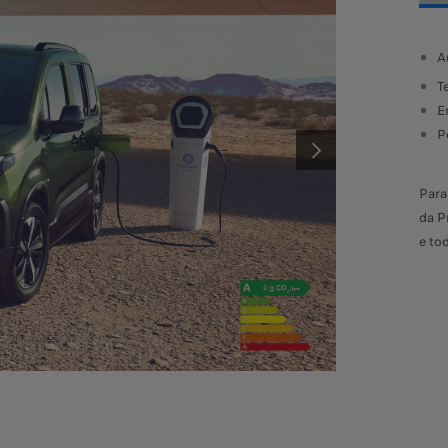
onsumo combinado de combustível:
de 5,3 a 5,5 L/100 km
A
Consumo combin
missões combinadas de CO₂:
de 140 a 144 g/km
T
Consumo combinado de com
otência:
100 cv (caixa de velocidades manual)
E
P
SEGUINTE
Para
da P
CONFIGURAR E ENCOMENDAR
e to