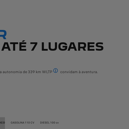
ntado em Peugeot Store. Inclui IVA. Acresce despesas de legalização e tr
R
 ATÉ 7 LUGARES
e a autonomia de 339 km WLTP
convidam à aventura.
Os valores de autonomia e de consumo de e
ICO
GASOLINA 110 CV
DIESEL 100 cv