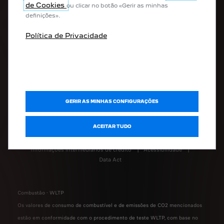
de Cookies
ou clicar no botão «Gerir as minhas
definições».
Política de Privacidade
GERIR AS MINHAS CONFIGURAÇÕES
Menções Legais
Política de Privacidade
ACEITAR TUDO
Política de Cookies
Consentimento Cookies
Resolução Alternativa de Litígios
Livro de Reclamações
Informações intermediários de crédito
Acessibilidade
Data Act
Combustão - WLTP
Os valores de consumo de combustível e de emissões de CO2 mencionados
estão em conformidade com o procedimento de teste WLTP, com base no