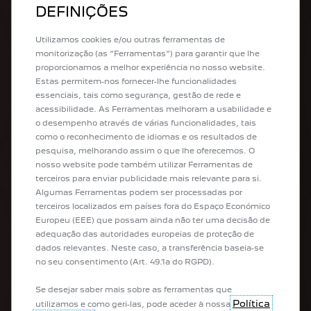
APÓS-VENDA
DEFINIÇÕES
Marcar oficina online
Utilizamos cookies e/ou outras ferramentas de
Calcular Pack Peugeot
monitorização (as “Ferramentas”) para garantir que lhe
PEUGEOT Assistance
proporcionamos a melhor experiência no nosso website.
PEUGEOT Services Store
Estas permitem-nos fornecer-lhe funcionalidades
Acessórios
essenciais, tais como segurança, gestão de rede e
Serviços de manutenção
acessibilidade. As Ferramentas melhoram a usabilidade e
o desempenho através de várias funcionalidades, tais
como o reconhecimento de idiomas e os resultados de
DESCOBRIR
pesquisa, melhorando assim o que lhe oferecemos. O
nosso website pode também utilizar Ferramentas de
terceiros para enviar publicidade mais relevante para si.
Museu Aventure Peugeot
Algumas Ferramentas podem ser processadas por
Boutique PEUGEOT Lifestyle
terceiros localizados em países fora do Espaço Económico
PEUGEOT Cycles
Europeu (EEE) que possam ainda não ter uma decisão de
PEUGEOT Motocycles
adequação das autoridades europeias de proteção de
Usados Spoticar
dados relevantes. Neste caso, a transferência baseia-se
Free2Move
no seu consentimento (Art. 49.1a do RGPD).
Se desejar saber mais sobre as ferramentas que
Política
SIGA-NOS EM:
utilizamos e como geri-las, pode aceder à nossa