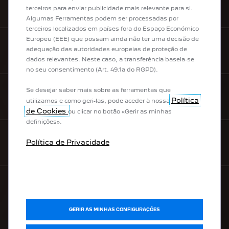
REDE PEUGEOT
terceiros para enviar publicidade mais relevante para si.
Algumas Ferramentas podem ser processadas por
terceiros localizados em países fora do Espaço Económico
Europeu (EEE) que possam ainda não ter uma decisão de
adequação das autoridades europeias de proteção de
CONFIGURADOR
dados relevantes. Neste caso, a transferência baseia-se
no seu consentimento (Art. 49.1a do RGPD).
Se desejar saber mais sobre as ferramentas que
PRECISA DE AJUDA?
Política
utilizamos e como geri-las, pode aceder à nossa
de Cookies
ou clicar no botão «Gerir as minhas
definições».
Política de Privacidade
CONTACTE-NOS
GAMA
GERIR AS MINHAS CONFIGURAÇÕES
100% Elétricos