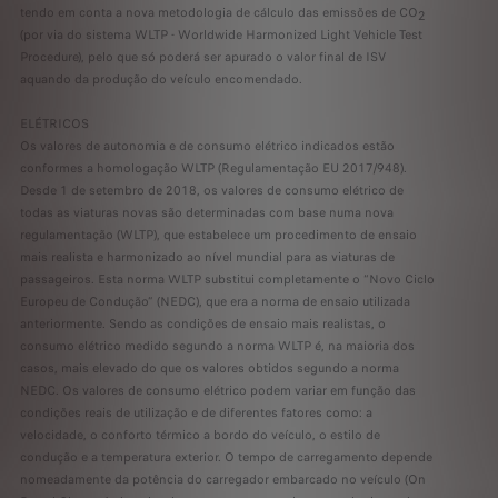
tendo em conta a nova metodologia de cálculo das emissões de CO
2
(por via do sistema WLTP - Worldwide Harmonized Light Vehicle Test
Procedure), pelo que só poderá ser apurado o valor final de ISV
aquando da produção do veículo encomendado.
ELÉTRICOS
Os valores de autonomia e de consumo elétrico indicados estão
conformes a homologação WLTP (Regulamentação EU 2017/948).
Desde 1 de setembro de 2018, os valores de consumo elétrico de
todas as viaturas novas são determinadas com base numa nova
regulamentação (WLTP), que estabelece um procedimento de ensaio
mais realista e harmonizado ao nível mundial para as viaturas de
passageiros. Esta norma WLTP substitui completamente o “Novo Ciclo
Europeu de Condução” (NEDC), que era a norma de ensaio utilizada
anteriormente. Sendo as condições de ensaio mais realistas, o
consumo elétrico medido segundo a norma WLTP é, na maioria dos
casos, mais elevado do que os valores obtidos segundo a norma
NEDC. Os valores de consumo elétrico podem variar em função das
condições reais de utilização e de diferentes fatores como: a
velocidade, o conforto térmico a bordo do veículo, o estilo de
condução e a temperatura exterior. O tempo de carregamento depende
nomeadamente da potência do carregador embarcado no veículo (On