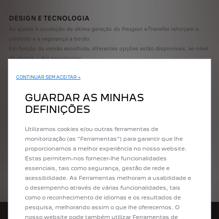
DESIGN E TECNOLOGIA
As ajudas à condução de última geração do Peugeot e-Traveller reforçam o
conforto e a segurança a bordo.
Em função da versão escolhida, diferentes opções estão disponíveis, ao nível
do design e das tecnologias.
Ao nível do design, terá opções em termos de jantes, do volante, dos faróis
de LED, assim como as características do painel de bordo.
CONTINUAR SEM ACEITAR →
Quanto às tecnologias, em função da versão que escolher, algumas
GUARDAR AS MINHAS
tecnologias de série estarão incluídas.
DEFINIÇÕES
AS DIMENSÕES DO PEUGEOT E-TRAVELLER
Este combispace mede 2.204 mm de largura e 4.956 mm de comprimento,
Utilizamos cookies e/ou outras ferramentas de
para uma altura de 1.890 mm. A capacidade da bagageira é de 603 litros.
monitorização (as “Ferramentas”) para garantir que lhe
Estas dimensões são comuns a todas as versões.
O Peugeot e-Traveller está
proporcionamos a melhor experiência no nosso website.
disponível em 5, 7 ou 8 lugares. O espaço traseiro é assim completamente
Estas permitem-nos fornecer-lhe funcionalidades
configurável graças aos bancos modulares.
essenciais, tais como segurança, gestão de rede e
Tem a possibilidade de descobrir os equipamentos incluídos de base para
acessibilidade. As Ferramentas melhoram a usabilidade e
cada versão utilizando o botão de "
comparador
."
o desempenho através de várias funcionalidades, tais
como o reconhecimento de idiomas e os resultados de
pesquisa, melhorando assim o que lhe oferecemos. O
nosso website pode também utilizar Ferramentas de