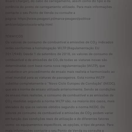
Board Charger), do cabo de carregamento, assim como do tipo e da
potência do posto de carregamento utilizado. Para mais informações
contacte o seu Ponto de Venda ou consulte a
página: https://www.peugeot.pt/marca-peugeot/politica-
ambiental/protocolo-wltp.html
TÉRMICOS
Os valores de consumo de combustível e emissões de CO
indicados
2
estão conformes a homologação WLTP (Regulamentação EU
2017/948). Desde 1 de setembro de 2018, os valores de consumo de
combustível e de emissões de CO₂ de todas as viaturas novas são
determinadas com base numa nova regulamentação (WLTP), que
estabelece um procedimento de ensaio mais realista e harmonizado ao
nível mundial para as viaturas de passageiros. Esta norma WLTP
substitui completamente o “Novo Ciclo Europeu de Condução” (NEDC),
que era a norma de ensaio utilizada anteriormente. Sendo as condições
de ensaio mais realistas, o consumo de combustível e as emissões de
CO
medidas segundo a norma WLTP são, na maioria dos casos, mais
2
elevados do que os valores obtidos segundo a norma NEDC. Os
valores de consumo de combustível e emissões de CO
podem variar
2
em função das condições reais de utilização e de diferentes fatores
como: os equipamentos específicos, as opções, o tipo de pneus. Para
mais informações contacte o seu Ponto de Venda ou consulte a