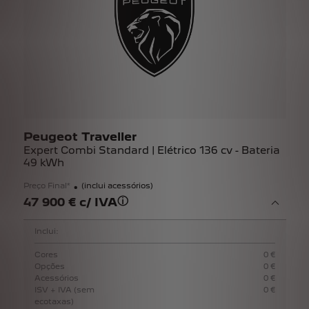
Peugeot Traveller
Expert Combi Standard | Elétrico 136 cv - Bateria
49 kWh
Preço Final*
(inclui acessórios)
47 900 € c/ IVA
Inclui:
Cores
0 €
Opções
0 €
Acessórios
0 €
ISV + IVA (sem
0 €
ecotaxas)