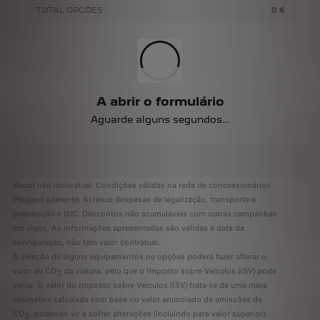
TOTAL OPÇÕES
0 €
A abrir o formulário
Aguarde alguns segundos…
Visual não contratual. Condições válidas na rede de concessionários
Peugeot aderente. Acresce despesas de legalização, transporte e
preparação e IUC. Descontos não acumuláveis com outras campanhas
em vigor. As informações apresentadas são válidas à data da
configuração, não têm valor contratual.
A seleção de alguns equipamentos ou opções poderá fazer alterar o
valor de CO
da viatura, pelo que o Imposto sobre Veículos (ISV) pode
2
variar. O valor do Imposto sobre Veículos (ISV) trata-se de uma mera
estimativa calculada com base no valor anunciado de emissões de
CO
, podendo vir a sofrer alterações (incluindo para valor superior),
2