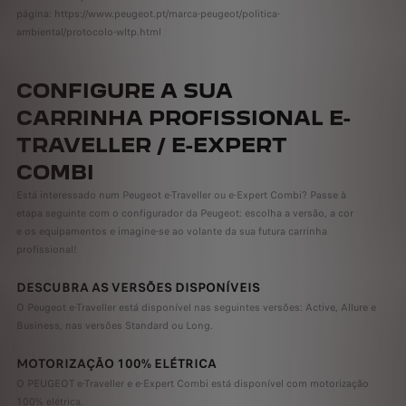
página: https://www.peugeot.pt/marca-peugeot/politica-
ambiental/protocolo-wltp.html
CONFIGURE A SUA
CARRINHA PROFISSIONAL E-
TRAVELLER / E-EXPERT
COMBI
Está interessado num Peugeot e-Traveller ou e-Expert Combi? Passe à
etapa seguinte com o configurador da Peugeot: escolha a versão, a cor
e os equipamentos e imagine-se ao volante da sua futura carrinha
profissional!
DESCUBRA AS VERSÕES DISPONÍVEIS
O Peugeot e-Traveller está disponível nas seguintes versões: Active, Allure e
Business, nas versões Standard ou Long.
MOTORIZAÇÃO 100% ELÉTRICA
O PEUGEOT e-Traveller e e-Expert Combi está disponível com motorização
100% elétrica.