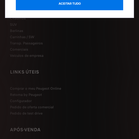
ACEITAR TUDO
Híbridos Plug-in
Híbridos
Citadinos
SUV
Berlinas
Carrinhas / SW
Transp. Passageiros
Comerciais
Veículos de empresa
LINKS ÚTEIS
Comprar o meu Peugeot Online
Retoma by Peugeot
Configurador
Pedido de oferta comercial
Pedido de test drive
APÓS-VENDA