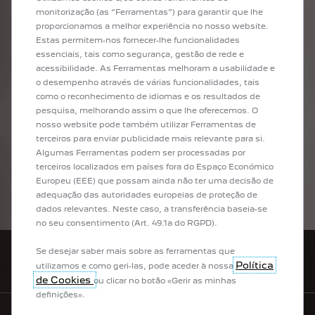
base
no
valor
anunciado
de
emissões
de
CO2,
monitorização (as “Ferramentas”) para garantir que lhe
podendo
vir
a
sofrer
alterações
(incluindo
para
proporcionamos a melhor experiência no nosso website.
valor
superior),
tendo
em
conta
a
nova
metodologia
de
cálculo
das
emissões
de
CO2
Estas permitem-nos fornecer-lhe funcionalidades
(por
via
do
sistema
WLTP
-
Worldwide
essenciais, tais como segurança, gestão de rede e
Harmonized
Light
Vehicle
Test
Procedure),
pelo
acessibilidade. As Ferramentas melhoram a usabilidade e
que
só
poderá
ser
apurado
o
valor
final
de
ISV
o desempenho através de várias funcionalidades, tais
aquando
da
produção
do
veículo
encomendado.
como o reconhecimento de idiomas e os resultados de
pesquisa, melhorando assim o que lhe oferecemos. O
nosso website pode também utilizar Ferramentas de
PERSONALIZE O SEU PEUGEOT
terceiros para enviar publicidade mais relevante para si.
Algumas Ferramentas podem ser processadas por
BOXER
terceiros localizados em países fora do Espaço Económico
Está interessado num Peugeot Boxer?
Europeu (EEE) que possam ainda não ter uma decisão de
Personalize-o com o configurador Peugeot: escolha a dimensão, a versão, a
adequação das autoridades europeias de proteção de
motorização, a cor e os equipamentos e imagine-se ao volante do seu futuro
dados relevantes. Neste caso, a transferência baseia-se
furgão utilitário elétrico!
no seu consentimento (Art. 49.1a do RGPD).
Se desejar saber mais sobre as ferramentas que
REDE PEUGEOT
Política
utilizamos e como geri-las, pode aceder à nossa
de Cookies
ou clicar no botão «Gerir as minhas
definições».