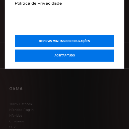
Política de Privacidade
CONFIGURADOR
PRECISA DE AJUDA?
GERIR AS MINHAS CONFIGURAÇÕES
CONTACTE-NOS
ACEITAR TUDO
GAMA
100% Elétricos
Híbridos Plug-in
Híbridos
Citadinos
SUV