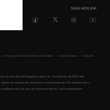
SIGA-NOS EM:
Informações intermediários de crédito
Acessibilidade
Data Act
os veículos são homologados a partir de 1 de setembro de 2018. Este
os valores de consumo de combustível e de emissões de CO2 medidos sob o
condições reais de uso e de diferentes fatores, como: equipamento