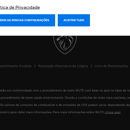
ítica de Privacidade
GERIR AS MINHAS CONFIGURAÇÕES
ACEITAR TUDO
sentimento Cookies
Resolução Alternativa de Litígios
Livro de Reclamações
tão em conformidade com o procedimento de teste WLTP, com base no qual os tipos de nov
procedimento de teste usado anteriormente. Devido a condições de teste mais realistas, 
 Os valores de consumo de combustível e de emissões de CO2 podem variar dependendo das 
ionário para obter mais informações. Para mais informações sobre WLTP,
clique aqui
.