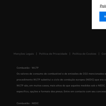
Pol
Menções Legais
Política de Privacidade
Política de Cookies
Con
Combustão - WLTP
Os valores de consumo de combustível e de emissões de CO2 mencionados es
procedimento WLTP substitui o ciclo de condução europeu (NEDC) que era o 
WLTP são, em muitos casos, mais altos do que aqueles medidos sob o NEDC.
específico, opções e formato dos pneus. Entre em contacto com seu concess
Combustão - NEDC