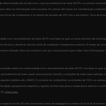
ão determinados de acordo com o novo procedimento de teste WLTP e os valores relevant
 para obter as informações mais recentes. Os valores não levam em consideração condiçõe
mo oficial de combustível e os valores de emissão de CO2, leia o documento "Guia de Econ
dade com o procedimento de teste WLTP, com base no qual os novos veículos são homolog
orto térmico a bordo do veículo, estilo de condução e temperatura exterior. O tempo de ca
gamento utilizada. Entre em contacto com seu concessionário para obter mais informações
cionados estão em conformidade com o procedimento de teste WLTP, com base no qual os n
 procedimento de teste usado anteriormente. Devido a condições de teste mais realistas,
 aqueles medidos sob o NEDC. O consumo de combustível, as emissões de CO2 e os valores
elocidade, equipamento específico, opções, formato dos pneus, temperatura exterior e conf
LTP,
clique aqui.
s específicas de CO2 dos automóveis novos de passageiros constam do Guia de Economia de