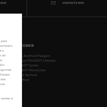
HÍBRIDA PLUG-IN
JUDA?
CONTACTE-NOS
40 139,99 € c/ IVA
A partir de
Saiba mais
 para
DESCOBRIR
permitem-
e e
Museu Aventure Peugeot
s de
Boutique PEUGEOT Lifestyle
de
PEUGEOT Cycles
bém
PEUGEOT Motocycles
. Algumas
Usados Spoticar
 Espaço
Free2Move
 das
ncia
 aceder à