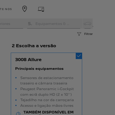
TE-NOS
5
.
riores
Equipamentos & Opções
Filtrar
2 Escolha a versão
3008 Allure
Principais equipamentos
Sensores de estacionamento
traseiro e câmara traseira
Peugeot Panoramic i-Cockpit
com ecrã duplo HD (2 x 10'')
Tejadilho na cor da carroçaria
Acesso e ligação mãos-livres
TAMBÉM DISPONÍVEL EM