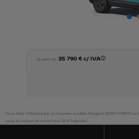
35 790 € c/ IVA
A partir de
Vous êtes intéressé par le nouveau modèle Peugeot 3008 HYBRID ou Peug
vous au volant de votre futur SUV hybride !