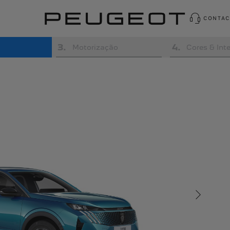
CONTAC
3
.
4
.
Motorização
Cores & Inte