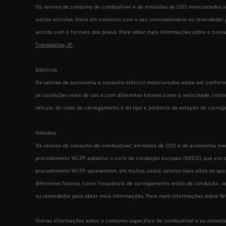
Os valores de consumo de combustível e de emissões de CO2 mencionados s
outros veículos. Entre em contacto com o seu concessionário ou revendedor
acordo com o formato dos pneus. Para obter mais informações sobre o consu
Transportes, IP
.
Elétricos
Os valores de autonomia e consumo elétrico mencionados estão em conformi
as condições reais de uso e com diferentes fatores como a velocidade, conf
veículo, do cabo de carregamento e do tipo e potência da estação de carre
Híbridos
Os valores de consumo de combustível, emissões de CO2 e de autonomia men
procedimento WLTP substitui o ciclo de condução europeu (NEDC), que era o
procedimento WLTP apresentam, em muitos casos, valores mais altos do que
diferentes fatores, como: frequência de carregamento, estilo de condução, v
ou revendedor para obter mais informações. Para mais informações sobre W
Outras informações sobre o consumo específico de combustível e as emissõe