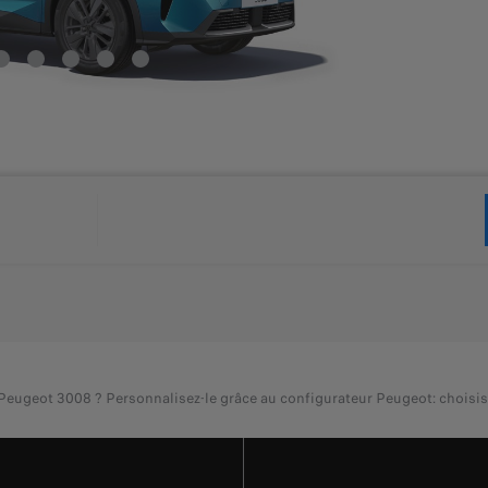
eot 3008 ? Personnalisez-le grâce au configurateur Peugeot: choisissez l