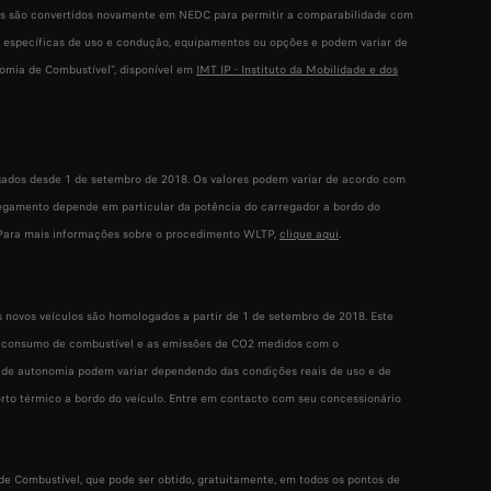
es são convertidos novamente em NEDC para permitir a comparabilidade com
s específicas de uso e condução, equipamentos ou opções e podem variar de
omia de Combustível", disponível em
IMT IP - Instituto da Mobilidade e dos
ados desde 1 de setembro de 2018. Os valores podem variar de acordo com
rregamento depende em particular da potência do carregador a bordo do
. Para mais informações sobre o procedimento WLTP,
clique aqui
.
ovos veículos são homologados a partir de 1 de setembro de 2018. Este
 o consumo de combustível e as emissões de CO2 medidos com o
 de autonomia podem variar dependendo das condições reais de uso e de
orto térmico a bordo do veículo. Entre em contacto com seu concessionário
 Combustível, que pode ser obtido, gratuitamente, em todos os pontos de