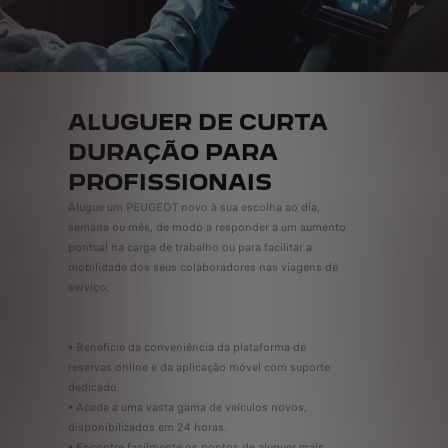
ALUGUER DE CURTA
DURAÇÃO PARA
PROFISSIONAIS
Alugue um PEUGEOT novo à sua escolha ao dia,
semana ou mês, de modo a responder a um aumento
pontual na carga de trabalho ou para facilitar a
mobilidade dos seus colaboradores nas viagens de
serviço:
• Beneficie da conveniência da plataforma de
reservas online e da aplicação móvel com suporte
dedicado.
• Aceda a uma vasta gama de veículos novos,
disponibilizados em 24 horas.
• Encontre facilmente os pontos de aluguer mais