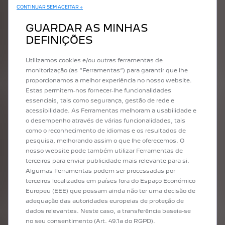
CONTINUAR SEM ACEITAR →
GUARDAR AS MINHAS
DEFINIÇÕES
UMA PLATAFORMA DE
RESERVAS
Utilizamos cookies e/ou outras ferramentas de
ESPECIFICAMENTE
monitorização (as “Ferramentas”) para garantir que lhe
proporcionamos a melhor experiência no nosso website.
DESENVOLVIDA PARA
Estas permitem-nos fornecer-lhe funcionalidades
O SEU NEGÓCIO
essenciais, tais como segurança, gestão de rede e
acessibilidade. As Ferramentas melhoram a usabilidade e
Após subscrever o contrato Free2Move Rent, a sua
o desempenho através de várias funcionalidades, tais
empresa receberá os códigos de acesso para reservar o
como o reconhecimento de idiomas e os resultados de
aluguer do seu veículo de serviço a partir diretamente seu
pesquisa, melhorando assim o que lhe oferecemos. O
perfil online.
nosso website pode também utilizar Ferramentas de
terceiros para enviar publicidade mais relevante para si.
• Rede alargada de pontos de aluguer disponíveis em
Algumas Ferramentas podem ser processadas por
toda a Europa.
terceiros localizados em países fora do Espaço Económico
• Lista de preços nacional sem compromisso de volume
Europeu (EEE) que possam ainda não ter uma decisão de
• Formação disponibilizada por uma equipa dedicada
adequação das autoridades europeias de proteção de
• Suporte de call center permanente e gerente de conta
dados relevantes. Neste caso, a transferência baseia-se
dedicado
no seu consentimento (Art. 49.1a do RGPD).