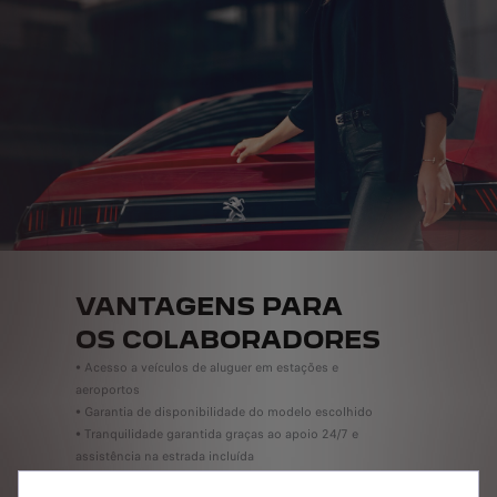
VANTAGENS PARA
OS COLABORADORES
• Acesso a veículos de aluguer em estações e
aeroportos
• Garantia de disponibilidade do modelo escolhido
• Tranquilidade garantida graças ao apoio 24/7 e
assistência na estrada incluída
• Estado e desbloqueio do veículo através da app.