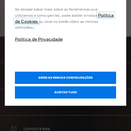
Se desejar saber mais sobre as ferramentas que
Política
utilizamos e como geri-las, pode aceder à nossa
CONTACTE-NOS
de Cookies
ou clicar no botão «Gerir as minhas
definições».
Política de Privacidade
REDE PEUGEOT
CONFIGURADOR
GERIR AS MINHAS CONFIGURAÇÕES
ACEITAR TUDO
PRECISA DE AJUDA?
CONTACTE-NOS