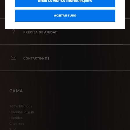
GERIR AS MINHAS CONFIGURAÇÕES
CONFIGURADOR
ACEITAR TUDO
PRECISA DE AJUDA?
CONTACTE-NOS
GAMA
100% Elétricos
Híbridos Plug-in
Híbridos
Citadinos
SUV