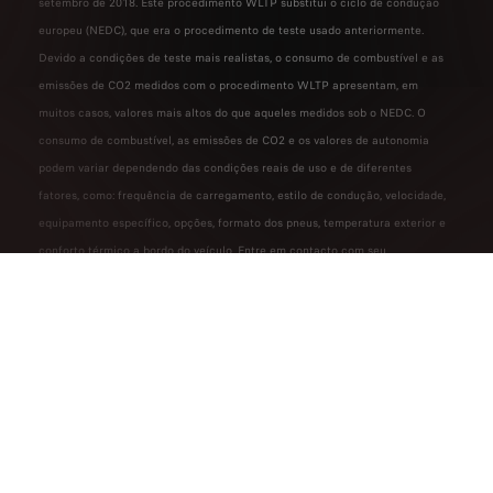
setembro de 2018. Este procedimento WLTP substitui o ciclo de condução
europeu (NEDC), que era o procedimento de teste usado anteriormente.
Devido a condições de teste mais realistas, o consumo de combustível e as
emissões de CO2 medidos com o procedimento WLTP apresentam, em
muitos casos, valores mais altos do que aqueles medidos sob o NEDC. O
consumo de combustível, as emissões de CO2 e os valores de autonomia
podem variar dependendo das condições reais de uso e de diferentes
fatores, como: frequência de carregamento, estilo de condução, velocidade,
equipamento específico, opções, formato dos pneus, temperatura exterior e
conforto térmico a bordo do veículo. Entre em contacto com seu
concessionário ou revendedor para obter mais informações. Para mais
informações sobre WLTP,
clique aqui.
Outras informações sobre o consumo específico de combustível e as
emissões específicas de CO2 dos automóveis novos de passageiros constam
do Guia de Economia de Combustível, que pode ser obtido, gratuitamente,
em todos os pontos de venda e na Direcção-Geral de Viação, bem como no
sítio da Internet desta entidade