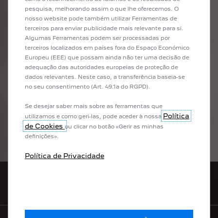
pesquisa, melhorando assim o que lhe oferecemos. O
TODOS OS SERVIÇOS
nosso website pode também utilizar Ferramentas de
CONECTADOS
terceiros para enviar publicidade mais relevante para si.
Algumas Ferramentas podem ser processadas por
PEUGEOT
terceiros localizados em países fora do Espaço Económico
Descubra os serviços conectados do seu veículo
Europeu (EEE) que possam ainda não ter uma decisão de
PEUGEOT. Quando combinadas, estas tecnologias e
adequação das autoridades europeias de proteção de
serviços conectados (PEUGEOT SOS & Assistance,
dados relevantes. Neste caso, a transferência baseia-se
Speedcam/Alertas de Radares e Zonas de Perigo,
no seu consentimento (Art. 49.1a do RGPD).
Telemaintenance, Mirror Screen ou Bluetooth®)
elevam a sua experiência de condução diária.
Se desejar saber mais sobre as ferramentas que
Política
utilizamos e como geri-las, pode aceder à nossa
de Cookies
SAIBA MAIS
ou clicar no botão «Gerir as minhas
definições».
Política de Privacidade
REDE PEUGEOT