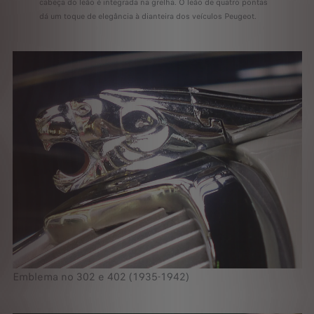
cabeça do leão é integrada na grelha. O leão de quatro pontas
dá um toque de elegância à dianteira dos veículos Peugeot.
Emblema no 302 e 402 (1935-1942)