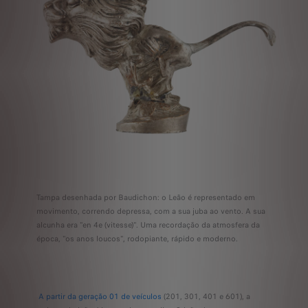
Tampa desenhada por Baudichon: o Leão é representado em
movimento, correndo depressa, com a sua juba ao vento. A sua
alcunha era "en 4e (vitesse)". Uma recordação da atmosfera da
época, "os anos loucos", rodopiante, rápido e moderno.
A partir da geração 01 de veículos
(201, 301, 401 e 601), a