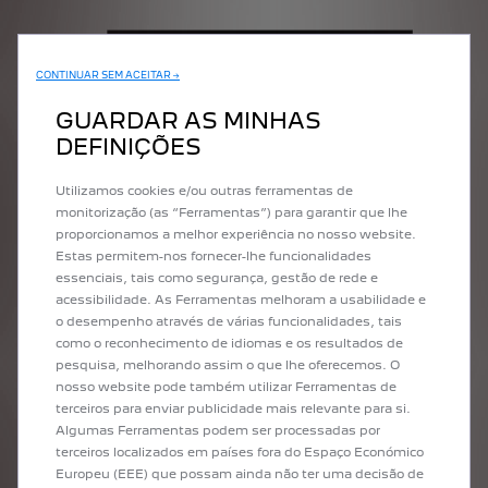
CONTINUAR SEM ACEITAR →
GUARDAR AS MINHAS
DEFINIÇÕES
Utilizamos cookies e/ou outras ferramentas de
monitorização (as “Ferramentas”) para garantir que lhe
proporcionamos a melhor experiência no nosso website.
Estas permitem-nos fornecer-lhe funcionalidades
essenciais, tais como segurança, gestão de rede e
acessibilidade. As Ferramentas melhoram a usabilidade e
o desempenho através de várias funcionalidades, tais
como o reconhecimento de idiomas e os resultados de
pesquisa, melhorando assim o que lhe oferecemos. O
nosso website pode também utilizar Ferramentas de
terceiros para enviar publicidade mais relevante para si.
Algumas Ferramentas podem ser processadas por
Cinco anos mais tarde
, a cabeça do leão mudou de estilo: os
terceiros localizados em países fora do Espaço Económico
contornos arredondados deram lugar a linhas mais simples e
Europeu (EEE) que possam ainda não ter uma decisão de
angulares. A crista foi removida e manteve-se a inscrição