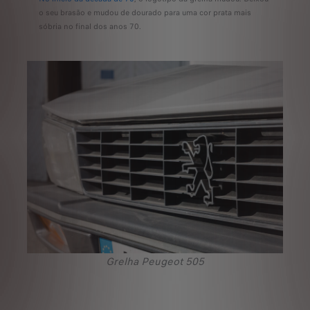
o seu brasão e mudou de dourado para uma cor prata mais
sóbria no final dos anos 70.
Grelha Peugeot 505