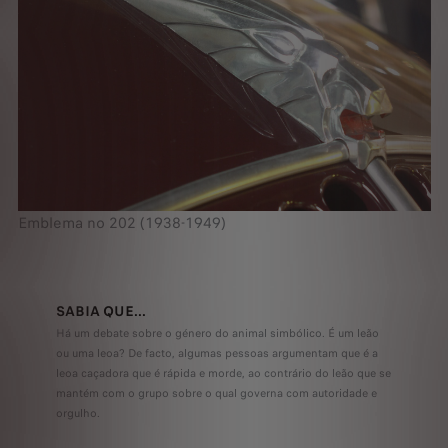
Emblema no 202 (1938-1949)
SABIA QUE...
Há um debate sobre o género do animal simbólico. É um leão
ou uma leoa? De facto, algumas pessoas argumentam que é a
leoa caçadora que é rápida e morde, ao contrário do leão que se
mantém com o grupo sobre o qual governa com autoridade e
orgulho.