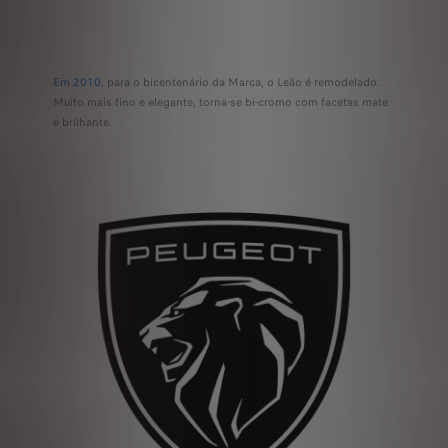
Em 2010
, para o bicentenário da Marca, o Leão é remodelado.
Muito mais fino e elegante, torna-se bi-cromo com facetas mate
e brilhante.