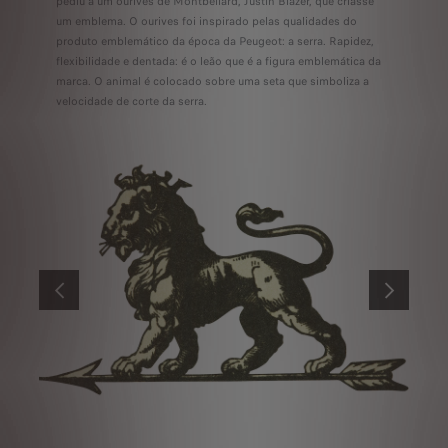
pediu a um ourives de Montbéliard, Justin Blazer, que criasse
um emblema. O ourives foi inspirado pelas qualidades do
produto emblemático da época da Peugeot: a serra. Rapidez,
flexibilidade e dentada: é o leão que é a figura emblemática da
marca. O animal é colocado sobre uma seta que simboliza a
velocidade de corte da serra.
ANTERIOR
SEGUINTE