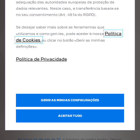
adequação das autoridades europeias de proteção de
"Peugeot".
dados relevantes. Neste caso, a transferência baseia-se
no seu consentimento (Art. 49.1a do RGPD).
Se desejar saber mais sobre as ferramentas que
Política
utilizamos e como geri-las, pode aceder à nossa
de Cookies
ou clicar no botão «Gerir as minhas
definições».
Política de Privacidade
GERIR AS MINHAS CONFIGURAÇÕES
ACEITAR TUDO
No início da década de 70
, o logotipo da grelha mudou. Deixou