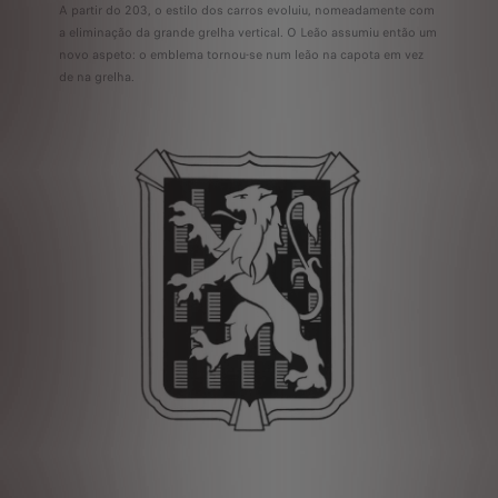
A partir do 203, o estilo dos carros evoluiu, nomeadamente com
a eliminação da grande grelha vertical. O Leão assumiu então um
novo aspeto: o emblema tornou-se num leão na capota em vez
de na grelha.