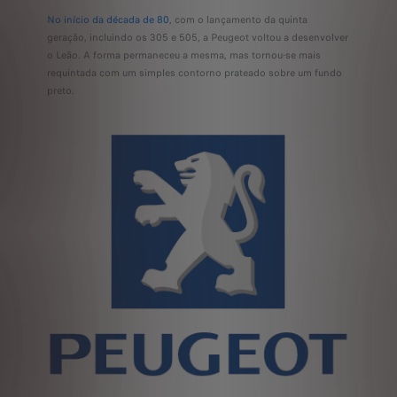
No início da década de 80
, com o lançamento da quinta
geração, incluindo os 305 e 505, a Peugeot voltou a desenvolver
o Leão. A forma permaneceu a mesma, mas tornou-se mais
requintada com um simples contorno prateado sobre um fundo
preto.