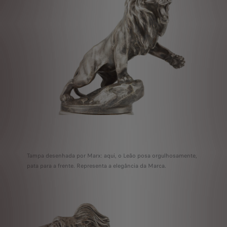
Tampa desenhada por Marx: aqui, o Leão posa orgulhosamente,
pata para a frente. Representa a elegância da Marca.