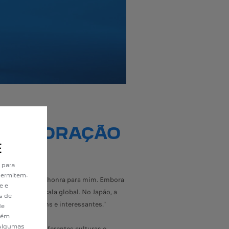
COLABORAÇÃO
E
 para
permitem-
como esta é uma honra para mim. Embora
e e
nvolvem à escala global. No Japão, a
s de
s, mas selvagens e interessantes."
de
bém
. Algumas
ergulhar em diferentes culturas e