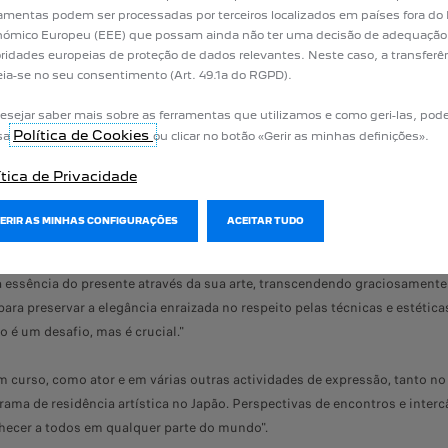
amentas podem ser processadas por terceiros localizados em países fora do
ses, posso compreender-me melhor e continuar a crescer".
ómico Europeu (EEE) que possam ainda não ter uma decisão de adequação
ridades europeias de proteção de dados relevantes. Neste caso, a transferê
ia-se no seu consentimento (Art. 49.1a do RGPD).
esejar saber mais sobre as ferramentas que utilizamos e como geri-las, pode
ÇÃO SEGUNDO MIRAI MO
Política de Cookies
sa
ou clicar no botão «Gerir as minhas definições».
ítica de Privacidade
gação, um vínculo com o seu público. "Não me atraem tanto os espectácul
 experiência que anda de mãos dadas com a interação. Dessa forma, pod
GERIR AS MINHAS CONFIGURAÇÕES
ACEITAR TUDO
a essência do presente através da sua arte, transcendendo graciosamente 
a preservar a elegância enraizada no respeito pelas técnicas e estétic
o é um desafio, mas é crucial."
curso, como ator e em várias outras actividades de expressão, tanto no 
ma de residência artística no Japão. Perspectivas de encontros e inte
nhecer a todos em qualquer parte do mundo".