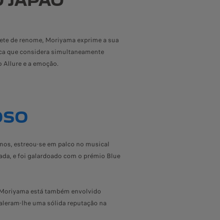
 JAPÃO
prete de renome, Moriyama exprime a sua
arca que considera simultaneamente
 Allure e a emoção.
OSO
nos, estreou-se em palco no musical
ada, e foi galardoado com o prémio Blue
i Moriyama está também envolvido
aleram-lhe uma sólida reputação na