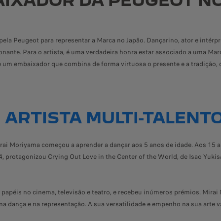
AIXADOR DA PEUGEOT NO
ela Peugeot para representar a Marca no Japão. Dançarino, ator e intér
onante. Para o artista, é uma verdadeira honra estar associado a uma M
 um embaixador que combina de forma virtuosa o presente e a tradição, o
 ARTISTA MULTI-TALENT
ai Moriyama começou a aprender a dançar aos 5 anos de idade. Aos 15 a
protagonizou Crying Out Love in the Center of the World, de Isao Yukis
apéis no cinema, televisão e teatro, e recebeu inúmeros prémios. Mira
a dança e na representação. A sua versatilidade e empenho na sua arte v