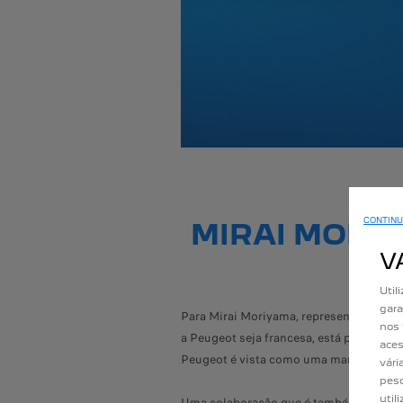
CONTINU
MIRAI MORI
V
Util
gara
Para Mirai Moriyama, representar a Pe
nos 
a Peugeot seja francesa, está presente
aces
Peugeot é vista como uma marca muito "f
vári
pesq
util
Uma colaboração que é também muito enr