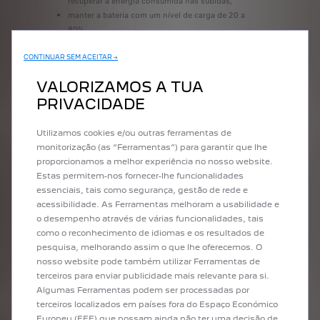
recuperar a energia consumida nas subidas,
manter a bateria com um nível de carga de 20 a
80%,
evitar sobrecarregar o veículo,
verificar a pressão dos pneus.
CONTINUAR SEM ACEITAR →
VALORIZAMOS A TUA
PRIVACIDADE
O automóvel democratizou as férias e continua a
Utilizamos cookies e/ou outras ferramentas de
transformar-se para responder às expectativas e
monitorização (as “Ferramentas”) para garantir que lhe
necessidades dos viajantes. Com a sua vasta gama de
proporcionamos a melhor experiência no nosso website.
veículos e serviços de mobilidade, a Peugeot oferece
Estas permitem-nos fornecer-lhe funcionalidades
soluções para todos os tipos de férias, desde viagens
essenciais, tais como segurança, gestão de rede e
em família a passeios de bicicleta ao fim de semana.
acessibilidade. As Ferramentas melhoram a usabilidade e
Marque hoje mesmo o seu test-drive
no ponto de
o desempenho através de várias funcionalidades, tais
venda mais próximo de si!
como o reconhecimento de idiomas e os resultados de
pesquisa, melhorando assim o que lhe oferecemos. O
nosso website pode também utilizar Ferramentas de
terceiros para enviar publicidade mais relevante para si.
Algumas Ferramentas podem ser processadas por
terceiros localizados em países fora do Espaço Económico
DESCUBRA TODOS OS
Europeu (EEE) que possam ainda não ter uma decisão de