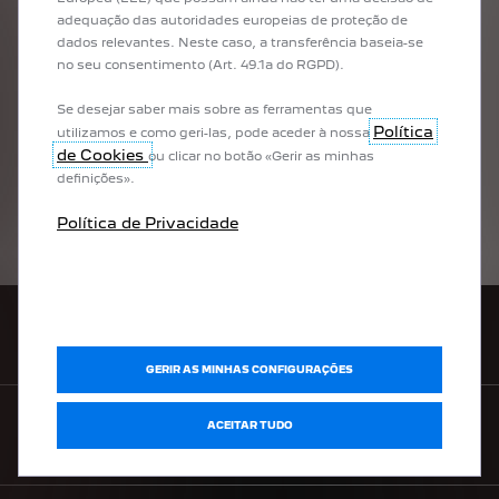
NOSSOS ARTIGOS
adequação das autoridades europeias de proteção de
dados relevantes. Neste caso, a transferência baseia-se
no seu consentimento (Art. 49.1a do RGPD).
Se desejar saber mais sobre as ferramentas que
Política
utilizamos e como geri-las, pode aceder à nossa
de Cookies
ou clicar no botão «Gerir as minhas
definições».
Política de Privacidade
REDE PEUGEOT
GERIR AS MINHAS CONFIGURAÇÕES
ACEITAR TUDO
CONFIGURADOR