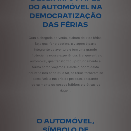
DO AUTOMÓVEL NA
DEMOCRATIZAÇÃO
DAS FÉRIAS
Com a chegada do verão, é altura de ir de férias.
Seja qual for o destino, a viagem é parte
integrante da aventura e tem uma grande
influência na nossa experiência. É aí que entra o
automóvel, que transformou profundamente a
forma como viajamos. Desde o boom desta
indústria nos anos 50 e 60, as férias tornaram-se
acessíveis à maioria de pessoas, alterando
radicalmente os nossos hábitos e práticas de
viagem.
O AUTOMÓVEL,
SÍMBOLO DE