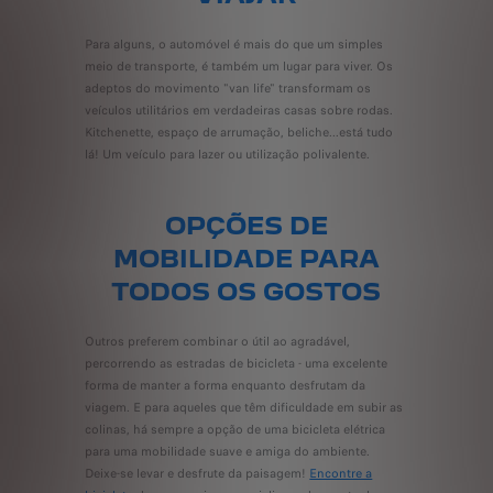
Para alguns, o automóvel é mais do que um simples
meio de transporte, é também um lugar para viver. Os
adeptos do movimento "van life" transformam os
veículos utilitários em verdadeiras casas sobre rodas.
Kitchenette, espaço de arrumação, beliche...está tudo
lá! Um veículo para lazer ou utilização polivalente.
OPÇÕES DE
MOBILIDADE PARA
TODOS OS GOSTOS
Outros preferem combinar o útil ao agradável,
percorrendo as estradas de bicicleta - uma excelente
forma de manter a forma enquanto desfrutam da
viagem. E para aqueles que têm dificuldade em subir as
colinas, há sempre a opção de uma bicicleta elétrica
para uma mobilidade suave e amiga do ambiente.
Deixe-se levar e desfrute da paisagem!
Encontre a