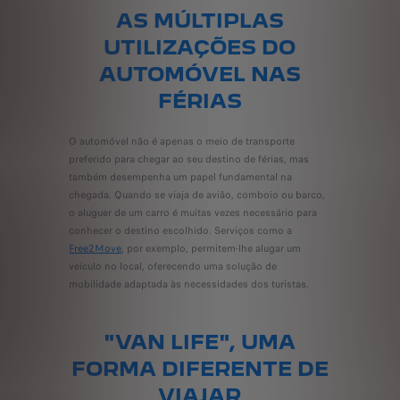
AS MÚLTIPLAS
UTILIZAÇÕES DO
AUTOMÓVEL NAS
FÉRIAS
O automóvel não é apenas o meio de transporte
preferido para chegar ao seu destino de férias, mas
também desempenha um papel fundamental na
chegada. Quando se viaja de avião, comboio ou barco,
o aluguer de um carro é muitas vezes necessário para
conhecer o destino escolhido. Serviços como a
Free2Move
, por exemplo, permitem-lhe alugar um
veículo no local, oferecendo uma solução de
mobilidade adaptada às necessidades dos turistas.
"VAN LIFE", UMA
FORMA DIFERENTE DE
VIAJAR