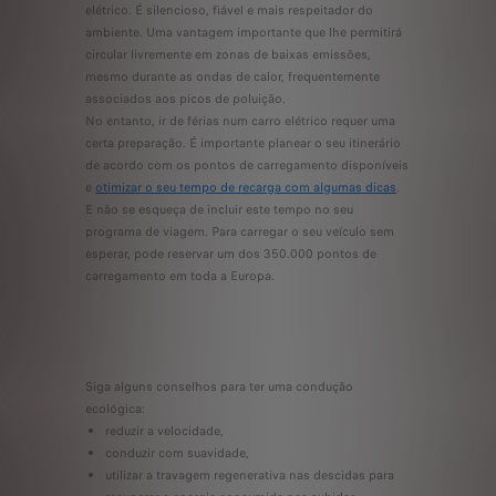
elétrico. É silencioso, fiável e mais respeitador do
ambiente. Uma vantagem importante que lhe permitirá
circular livremente em zonas de baixas emissões,
mesmo durante as ondas de calor, frequentemente
associados aos picos de poluição.
No entanto, ir de férias num carro elétrico requer uma
certa preparação. É importante planear o seu itinerário
de acordo com os pontos de carregamento disponíveis
e
otimizar o seu tempo de recarga com algumas dicas
.
E não se esqueça de incluir este tempo no seu
programa de viagem. Para carregar o seu veículo sem
esperar, pode reservar um dos 350.000 pontos de
carregamento em toda a Europa.
Siga alguns conselhos para ter uma condução
ecológica:
reduzir a velocidade,
conduzir com suavidade,
utilizar a travagem regenerativa nas descidas para