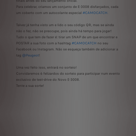
finais antes do seu lançamento oficial.
Para celebrar, criamos um conjunto de E-3008 disfarçados, cada
um coberto com um autocolante especial
#CAMOCATCH.
Talvez já tenha visto um e lido o seu código QR, mas se ainda
não o fez, não se preocupe, pois ainda há tempo para jogar!
Tudo o que tem de fazer é: tirar um SNAP de um que encontrar e
POSTAR a sua foto com a hashtag
#CAMOCATCH
no seu
Facebook ou Instagram. Não se esqueça também de adicionar a
tag
@Peugeot
!
Uma vez feito isso, entrará no sorteio!
Convidaremos 6 felizardos do sorteio para participar num evento
exclusivo de test-drive do Novo E-3008.
Tente a sua sorte!