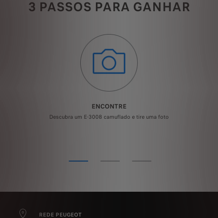
3 PASSOS PARA GANHAR
ENCONTRE
Descubra um E-3008 camuflado e tire uma foto
Col
REDE PEUGEOT