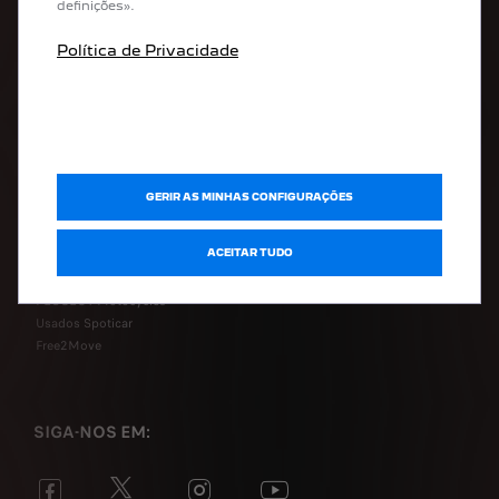
Marcar oficina online
definições».
Calcular Pack Peugeot
PEUGEOT Assistance
Política de Privacidade
PEUGEOT Services Store
Acessórios
Serviços de manutenção
DESCOBRIR
GERIR AS MINHAS CONFIGURAÇÕES
Museu Aventure Peugeot
ACEITAR TUDO
Boutique PEUGEOT Lifestyle
PEUGEOT Cycles
PEUGEOT Motocycles
Usados Spoticar
Free2Move
SIGA-NOS EM: