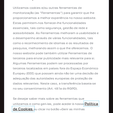
Híbridos Plug-in
Híbridos
Utilizamos cookies e/ou outras ferramentas de
Citadinos
monitorização (as “Ferramentas”) para garantir que lhe
SUV
proporcionamos a melhor experiência no nosso website.
Berlinas
Estas permitem-nos fornecer-lhe funcionalidades
Carrinhas / SW
essenciais, tais como segurança, gestão de rede e
Transp. Passageiros
acessibilidade. As Ferramentas melhoram a usabilidade e
Comerciais
o desempenho através de várias funcionalidades, tais
Veículos de empresa
como o reconhecimento de idiomas e os resultados de
pesquisa, melhorando assim o que lhe oferecemos. O
LINKS ÚTEIS
nosso website pode também utilizar Ferramentas de
terceiros para enviar publicidade mais relevante para si.
Algumas Ferramentas podem ser processadas por
Comprar o meu Peugeot Online
terceiros localizados em países fora do Espaço Económico
Retoma by Peugeot
Europeu (EEE) que possam ainda não ter uma decisão de
Configurador
adequação das autoridades europeias de proteção de
Pedido de oferta comercial
dados relevantes. Neste caso, a transferência baseia-se
Pedido de test drive
no seu consentimento (Art. 49.1a do RGPD).
Se desejar saber mais sobre as ferramentas que
APÓS-VENDA
Política
utilizamos e como geri-las, pode aceder à nossa
de Cookies
ou clicar no botão «Gerir as minhas