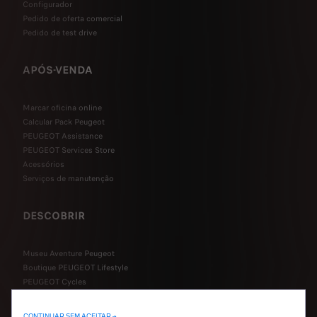
Configurador
Pedido de oferta comercial
Pedido de test drive
APÓS-VENDA
Marcar oficina online
Calcular Pack Peugeot
PEUGEOT Assistance
PEUGEOT Services Store
Acessórios
Serviços de manutenção
DESCOBRIR
Museu Aventure Peugeot
Boutique PEUGEOT Lifestyle
PEUGEOT Cycles
PEUGEOT Motocycles
Usados Spoticar
CONTINUAR SEM ACEITAR →