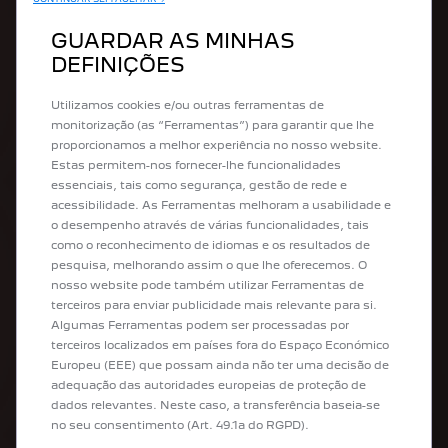
Free2Move
GUARDAR AS MINHAS
DEFINIÇÕES
SIGA-NOS EM:
Utilizamos cookies e/ou outras ferramentas de
monitorização (as “Ferramentas”) para garantir que lhe
proporcionamos a melhor experiência no nosso website.
Estas permitem-nos fornecer-lhe funcionalidades
essenciais, tais como segurança, gestão de rede e
acessibilidade. As Ferramentas melhoram a usabilidade e
o desempenho através de várias funcionalidades, tais
como o reconhecimento de idiomas e os resultados de
pesquisa, melhorando assim o que lhe oferecemos. O
nosso website pode também utilizar Ferramentas de
terceiros para enviar publicidade mais relevante para si.
Algumas Ferramentas podem ser processadas por
Menções Legais
Política de Privacidade
terceiros localizados em países fora do Espaço Económico
Política de Cookies
Consentimento Cookies
Europeu (EEE) que possam ainda não ter uma decisão de
Resolução Alternativa de Litígios
Livro de Reclamações
adequação das autoridades europeias de proteção de
Informações intermediários de crédito
Acessibilidade
dados relevantes. Neste caso, a transferência baseia-se
Data Act
no seu consentimento (Art. 49.1a do RGPD).