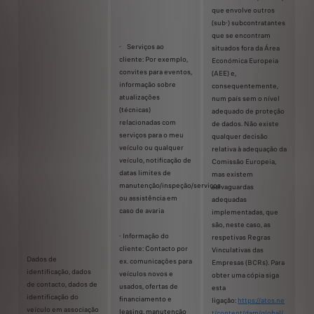
que envolve outros
(sub-) subcontratantes
que se encontram
- Serviços ao
situados fora da Área
cliente: Por exemplo,
Económica Europeia
convites para eventos,
(AEE) e,
informação sobre
consequentemente,
atualizações
num país sem o nível
(técnicas)
adequado de proteção
relacionadas com
de dados. Não existe
serviços para o meu
qualquer decisão
veículo ou qualquer
relativa à adequação da
veículo, notificação de
Comissão Europeia,
datas limites de
mas existem
manutenção/inspeção/serviços
salvaguardas
ou assistência em
adequadas
caso de avaria
implementadas, que
são, neste caso, as
- Informação do
respetivas Regras
cliente: Contacto por
Vinculativas das
Dados de
ex. comunicações para
Empresas (BCRs). Para
identificação, dados
veículos novos e
obter uma cópia siga
de contacto, dados de
usados, ofertas de
esta
identificação do
financiamento e
ligação:
https://atos.ne
veículo em associação
leasing, manutenção
t/content/dam/global/