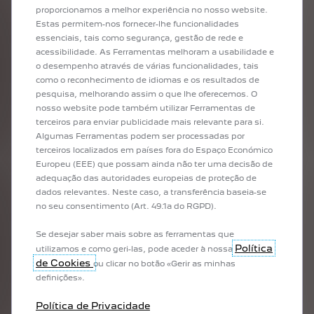
(SCC’s). In order to
proporcionamos a melhor experiência no nosso website.
obtain a copy please
Estas permitem-nos fornecer-lhe funcionalidades
send an email
essenciais, tais como segurança, gestão de rede e
to
privacyrights-
acessibilidade. As Ferramentas melhoram a usabilidade e
peugeot@mpsa.com
o desempenho através de várias funcionalidades, tais
· Fair Computer
como o reconhecimento de idiomas e os resultados de
Systems, Ostendstr.
pesquisa, melhorando assim o que lhe oferecemos. O
132, 90482 Nürnberg,
nosso website pode também utilizar Ferramentas de
Germany
terceiros para enviar publicidade mais relevante para si.
Aceito que os Responsáveis pelo Tratamento acima
Algumas Ferramentas podem ser processadas por
mencionados utilizem os meus dados pessoais para iniciar uma
terceiros localizados em países fora do Espaço Económico
identificação exata para que possam oferecer-me os melhores
Europeu (EEE) que possam ainda não ter uma decisão de
serviços e experiências e evitar possíveis inconsistências
adequação das autoridades europeias de proteção de
relativamente às finalidades indicadas
(serviços ao cliente,
dados relevantes. Neste caso, a transferência baseia-se
informação do cliente, publicidade e inquéritos ao consumidor)
.
no seu consentimento (Art. 49.1a do RGPD).
Estas partes utilizam regras de negócio nos processos de
correspondência e fusão para detetar potenciais
Se desejar saber mais sobre as ferramentas que
correspondências entre dois ou mais registos, provenientes de
Política
utilizamos e como geri-las, pode aceder à nossa
fontes e sistemas diferentes, em particular através de pedidos
de Cookies
ou clicar no botão «Gerir as minhas
online efetuados à Stellantis Portugal, S.A., participação em
definições».
eventos de marketing da Stellantis Portugal, S.A., utilização do
myPeugeot, para conseguir criar um principal registo do cliente,
Política de Privacidade
único e atualizado.