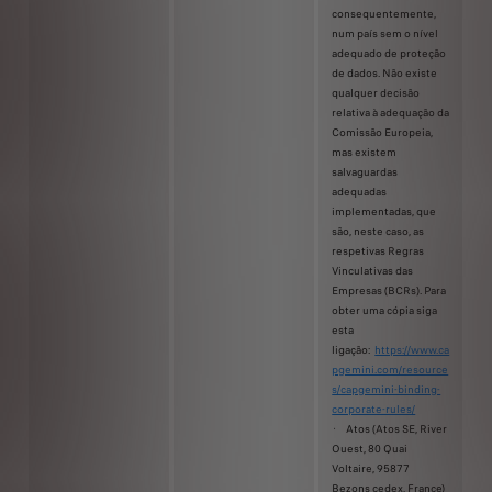
consequentemente,
num país sem o nível
adequado de proteção
de dados. Não existe
qualquer decisão
relativa à adequação da
Comissão Europeia,
mas existem
salvaguardas
adequadas
implementadas, que
são, neste caso, as
respetivas Regras
Vinculativas das
Empresas (BCRs). Para
obter uma cópia siga
esta
ligação:
https://www.ca
pgemini.com/resource
s/capgemini-binding-
corporate-rules/
· Atos (Atos SE, River
Ouest, 80 Quai
Voltaire, 95877
Bezons cedex, France)