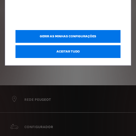
Os meus dados pessoais serão armazenados pelos motivos
acima mencionados durante três anos após o último contacto
com um dos responsáveis acima referidos.
Tenho conhecimento dos meus direitos relacionados com a
privacidade e dados de contacto do responsável pelo
tratamento, tal como constam da Política de Privacidade
GERIR AS MINHAS CONFIGURAÇÕES
disponível neste site.
ACEITAR TUDO
REDE PEUGEOT
CONFIGURADOR