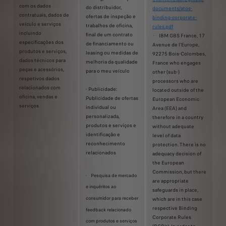
com os dados
do distribuidor,
documents/atos-
contratuais, dados de
ofertas de inspeção e
binding-corporate-
veículo e serviços
trabalhos de oficina,
rules.pdf
incluindo
final de um contrato
· IBM GBS France, 17
especificações dos
de financiamento ou
Avenue de l'Europe,
produtos e serviços,
leasing ou medidas de
92275 Bois-Colombes,
dados técnicos para
melhoria da qualidade
France who engages
peças e acessórios,
para o meu veículo
other (sub-)
respetivos dados
processors who are
relacionados com
- Publicidade:
located outside of the
oficina, vendas e
Publicidade de ofertas
European Economic
serviços
individual ou
Area (EEA) and
personalizada,
therefore in a country
produtos e serviços e
without adequate
identificação e
level of data
reconhecimento
protection. There is no
relacionados
adequacy decision of
the European
Commission, but there
- Pesquisa de mercado
are appropriate
e inquéritos ao
safeguards in place,
consumidor para receber
which are in this case
respective Binding
feedback relacionado
Corporate Rules
com produtos e serviços