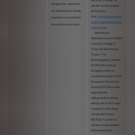
(BCR’s). In order to
Peugeot (ex: inquéritos
obtain a copy please
de satisfação do cliente,
follow this
link:
https://www.ibm.c
inquéritos de qualidade
om/privacy/details/us/
do produto ou serviço)
en/bcr.html
· Salesforce
(Salesforce.com EMEA
Limited, Village 9,
Floor 26 Salesforce
Tower, 110
Bishopsgate, London,
EC2N 4AY, United
Kingdom) who is
located outside of the
European Economic
Area (EEA).There are
appropriate
safeguards in place,
which are in this case
respective Binding
Corporate Rules
(BCR’s). In order to
obtain a copy please
follow this link: