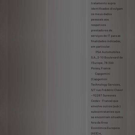
tratamento supra
identificados divulgam
os meus dados
pessoais aos
respetivos
prestadores de
serviços de IT para as
finalidades indicadas,
em particular:
· PSA Automobiles
S.A., 2-10 Boulevard de
l’Europe, 78 300
Poissy, France
· Capgemini
(Capgemini
Technology Services,
5/7 rue Frédéric Clavel
– 92287 Suresnes
Cedex - France) que
envolve outros (sub-)
subcontratantes que
se encontram situados
fora da Área
Económica Europeia
(AEE) e,