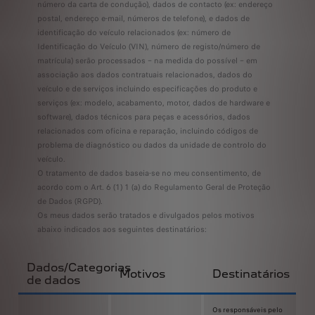
número da carta de condução), dados de contacto (ex: endereço
postal, endereço e-mail, números de telefone), e dados de
identificação do veículo relacionados (ex: número de
Identificação do Veículo (VIN), número de registo/número de
matrícula) serão processados – na medida do possível – em
associação aos dados contratuais relacionados, dados do
veículo e de serviços incluindo especificações do produto e
serviços (ex: modelo, acabamento, motor, dados de hardware e
software), dados técnicos para peças e acessórios, dados
relacionados com oficina e reparação, incluindo códigos de
problema de diagnóstico ou dados da unidade de controlo do
veículo.
O tratamento de dados baseia-se no meu consentimento, de
acordo com o Art. 6 (1) 1 (a) do Regulamento Geral de Proteção
de Dados (RGPD).
Os meus dados serão tratados e divulgados pelos motivos
abaixo indicados aos seguintes destinatários:
Dados/Categorias
Motivos
Destinatários
de dados
Os responsáveis pelo