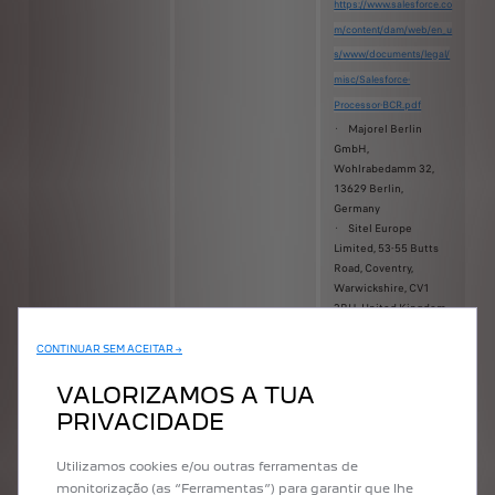
https://www.salesforce.co
m/content/dam/web/en_u
s/
www/documents/legal/
misc/Salesforce-
Processor-BCR.pdf
· Majorel Berlin
GmbH,
Wohlrabedamm 32,
13629 Berlin,
Germany
· Sitel Europe
Limited, 53-55 Butts
Road, Coventry,
Warwickshire, CV1
3BH, United Kingdom,
who is located outside
of the European
CONTINUAR SEM ACEITAR →
Economic Area
(EEA).There are
VALORIZAMOS A TUA
appropriate
PRIVACIDADE
safeguards in place,
which are in this case
Utilizamos cookies e/ou outras ferramentas de
respective Standard
Contractual Clauses
monitorização (as “Ferramentas”) para garantir que lhe