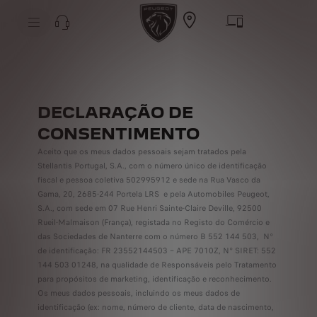
S
k
i
p
t
S
o
k
C
i
o
p
n
t
t
o
e
DECLARAÇÃO DE
N
n
a
t
v
CONSENTIMENTO
T
i
e
g
Aceito que os meus dados pessoais sejam tratados pela
x
a
t
Stellantis Portugal, S.A., com o número único de identificação
t
i
fiscal e pessoa coletiva 502995912 e sede na Rua Vasco da
o
Gama, 20, 2685-244 Portela LRS e pela Automobiles Peugeot,
n
S.A., com sede em 07 Rue Henri Sainte-Claire Deville, 92500
T
e
Rueil-Malmaison (França), registada no Registo do Comércio e
x
das Sociedades de Nanterre com o número B 552 144 503, N°
t
de identificação: FR 23552144503 – APE 7010Z, N° SIRET: 552
144 503 01248, na qualidade de Responsáveis pelo Tratamento
para propósitos de marketing, identificação e reconhecimento.
Os meus dados pessoais, incluindo os meus dados de
identificação (ex: nome, número de cliente, data de nascimento,