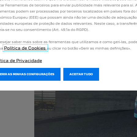
izar Ferramentas de terceiros para enviar publicidade mais relevante para si
amentas podem ser processadas por terceiros localizados em países fora do
ómico Europeu (EEE) que possam ainda não ter uma decisão de adequação
ridades europeias de proteção de dados relevantes. Neste caso, a transferê
ia-se no seu consentimento (Art. 49.1a do RGPD).
esejar saber mais sobre as ferramentas que utilizamos e como geri-las, pode
Política de Cookies
sa
ou clicar no botão «Gerir as minhas definições».
ítica de Privacidade
to do
GERIR AS MINHAS CONFIGURAÇÕES
ACEITAR TUDO
ANTERIOR