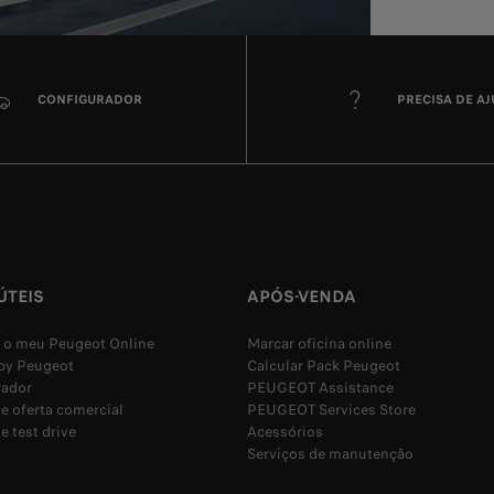
CONFIGURADOR
PRECISA DE A
ÚTEIS
APÓS-VENDA
 o meu Peugeot Online
Marcar oficina online
by Peugeot
Calcular Pack Peugeot
rador
PEUGEOT Assistance
e oferta comercial
PEUGEOT Services Store
e test drive
Acessórios
Serviços de manutenção