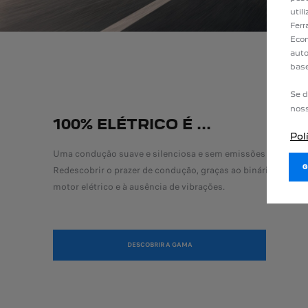
util
Ferr
Econ
auto
base
Se d
nos
100% ELÉTRICO É ...
Pol
Uma condução suave e silenciosa e sem emissões de CO
.
2
Redescobrir o prazer de condução, graças ao binário imedia
motor elétrico e à ausência de vibrações.
DESCOBRIR A GAMA