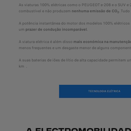
As viaturas 100% elétricas como o PEUGEOT e-208 e o SUV 
combustível e não produzem
nenhuma emissão de CO
. Tudo
2
A potência instantânea do motor dos modelos 100% elétricos
um
prazer de condução incomparável
.
A viatura elétrica é além disso
mais económica na manutençã
menos frequentes e um desgaste menor de alguns component
A suas baterias de iões de lítio de alta capacidade permitem 
km
.​
segundo o modelo – em ciclo WLTP
TECNOLOGIA ELÉTRICA