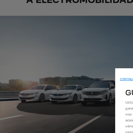
A ELECTROMOBILIDAD
CONTINU
G
Util
gara
nos 
aces
vári
pesq