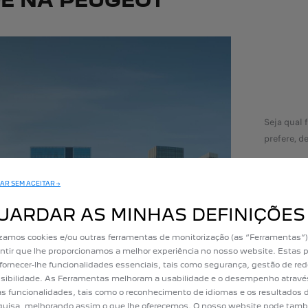
E NA PEUGEOT
Seja qual 
prefere, d
entre u
AR SEM ACEITAR →
ou entr
UARDAR AS MINHAS DEFINIÇÕES
izamos cookies e/ou outras ferramentas de monitorização (as “Ferramentas”)
ntir que lhe proporcionamos a melhor experiência no nosso website. Estas 
fornecer-lhe funcionalidades essenciais, tais como segurança, gestão de red
sibilidade. As Ferramentas melhoram a usabilidade e o desempenho atravé
as funcionalidades, tais como o reconhecimento de idiomas e os resultados 
uisa, melhorando assim o que lhe oferecemos. O nosso website pode tam