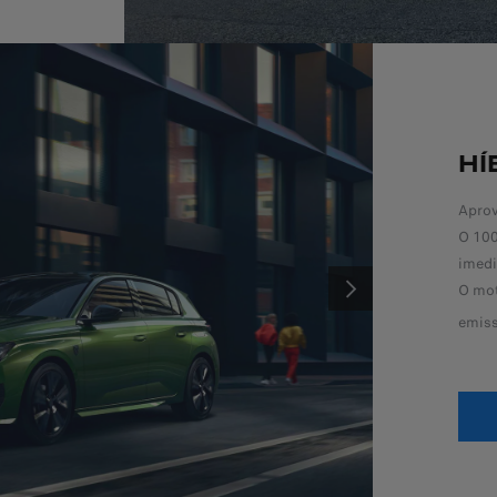
HÍ
Aprov
O 100
imedi
O mot
SEGUINTE
emis