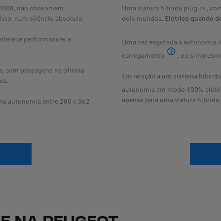
e-2008, não consomem
Uma viatura híbrida plug-in
, co
PHEV
 isto, num silêncio absoluto.
dois mundos.
Elétrico quando de
 oferece performances e
Uma vez esgotada a autonomia d
carregamento
, ou simplesme
Para reduzir o co
o,
com passagens na oficina
Em relação a um sistema híbrido 
es.
autonomia em modo 100% elétri
apenas para uma viatura híbrida 
uma autonomia entre 280 e 362