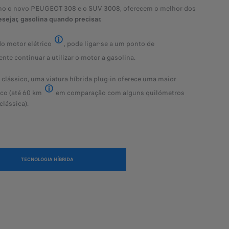
mo o novo PEUGEOT 308 e o SUV 3008, oferecem o melhor dos
 : Plug-in Hybrid Electric Vehicle
sejar, gasolina quando precisar.
o motor elétrico
, pode ligar-se a um ponto de
bateria vazia
nte continuar a utilizar o motor a gasolina.
nsumo de combustível, a PEUGEOT aconselha a carregar diariamente a sua
clássico, uma viatura híbrida plug-in oferece uma maior
co (até 60 km
em comparação com alguns quilómetros
Novos PEUGEOT 308 e 308 SW híbridos plug-in.
clássica).
TECNOLOGIA HÍBRIDA