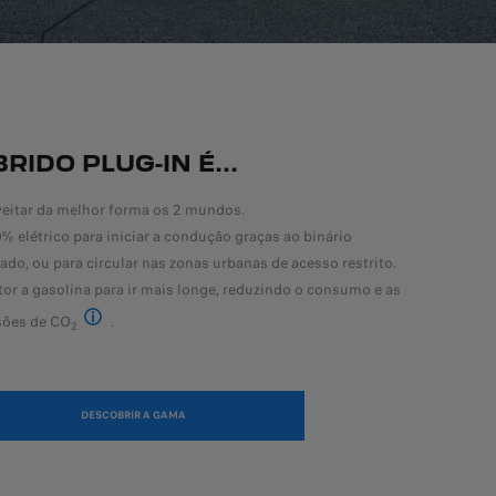
BRIDO PLUG-IN É...
eitar da melhor forma os 2 mundos.
% elétrico para iniciar a condução graças ao binário
ado, ou para circular nas zonas urbanas de acesso restrito.
or a gasolina para ir mais longe, reduzindo o consumo e as
sões de CO
.
2
A PEUGEOT aconselha a carregar a sua viatura híbrida plug-i
DESCOBRIR A GAMA