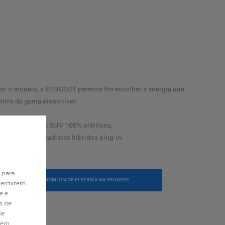
for o modelo, a PEUGEOT permite-lhe escolher a energia que
entro da gama disponível:
m citadino e um SUV 100% elétricos,
e um SUV e estradistas híbridos plug-in.
 para
A MOBILIDADE ELÉTRICA NA PEUGEOT
permitem-
e e
s de
de
bém