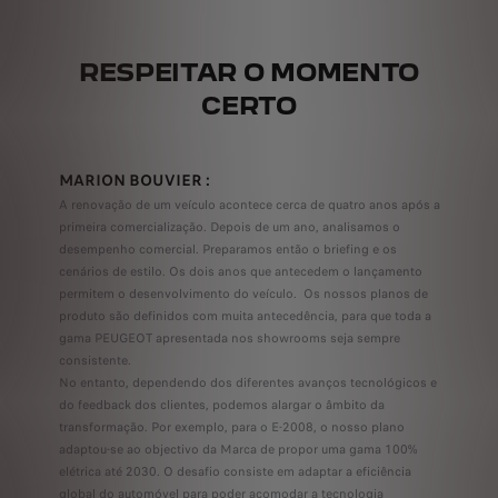
RESPEITAR O MOMENTO
CERTO
MARION BOUVIER :
A renovação de um veículo acontece cerca de quatro anos após a
primeira comercialização. Depois de um ano, analisamos o
desempenho comercial. Preparamos então o briefing e os
cenários de estilo. Os dois anos que antecedem o lançamento
permitem o desenvolvimento do veículo. Os nossos planos de
produto são definidos com muita antecedência, para que toda a
gama PEUGEOT apresentada nos showrooms seja sempre
consistente.
No entanto, dependendo dos diferentes avanços tecnológicos e
do feedback dos clientes, podemos alargar o âmbito da
transformação. Por exemplo, para o E-2008, o nosso plano
adaptou-se ao objectivo da Marca de propor uma gama 100%
elétrica até 2030. O desafio consiste em adaptar a eficiência
global do automóvel para poder acomodar a tecnologia