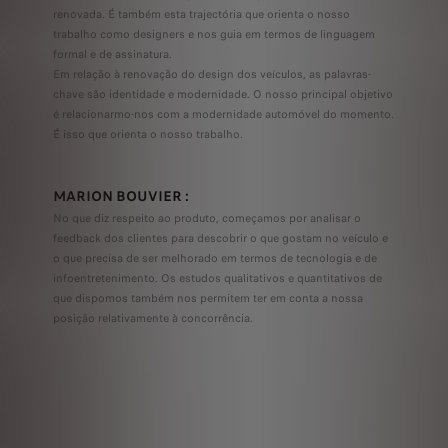
renovada. É também esta trajectória que orienta o nosso
trabalho como designers e nos guia em termos de linguagem
formal e de assinatura.
Em relação à renovação do design dos veículos, as palavras-
chave são identidade e modernidade. O nosso principal objetivo
é relacionarmo-nos com a modernidade automóvel do momento.
É isso que orienta o nosso trabalho.
MARION BOUVIER :
No que diz respeito ao produto, começamos por analisar o
feedback dos clientes para descobrir o que gostam no veículo e
o que precisa de ser melhorado em termos de tecnologia e de
infoentretenimento. Os estudos qualitativos e quantitativos de
que dispomos também nos permitem ter em conta a nossa
posição relativamente à concorrência.