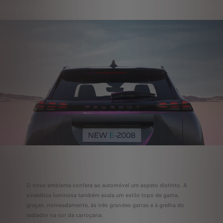
O novo emblema confere ao automóvel um aspeto distinto. A
sinalética luminosa também exala um estilo topo de gama,
graças, nomeadamente, às três grandes garras e à grelha do
radiador na cor da carroçaria.