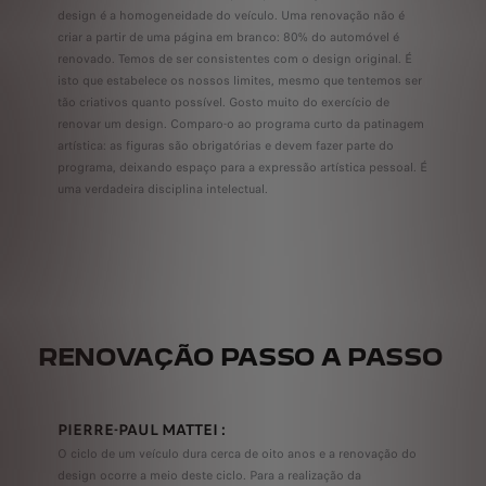
design é a homogeneidade do veículo. Uma renovação não é
criar a partir de uma página em branco: 80% do automóvel é
renovado. Temos de ser consistentes com o design original. É
isto que estabelece os nossos limites, mesmo que tentemos ser
tão criativos quanto possível. Gosto muito do exercício de
renovar um design. Comparo-o ao programa curto da patinagem
artística: as figuras são obrigatórias e devem fazer parte do
programa, deixando espaço para a expressão artística pessoal. É
uma verdadeira disciplina intelectual.
RENOVAÇÃO PASSO A PASSO
PIERRE-PAUL MATTEI :
O ciclo de um veículo dura cerca de oito anos e a renovação do
design ocorre a meio deste ciclo. Para a realização da