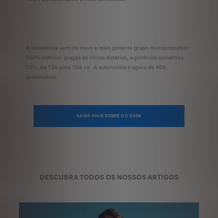
A excelência vem do novo e mais potente grupo motopropulsor
100% elétrico: graças às novas baterias, a potência aumentou
15%, de 136 para 156 cv. A autonomia é agora de 406
quilómetros.
SAIBA MAIS SOBRE O E-2008
DESCUBRA TODOS OS NOSSOS ARTIGOS