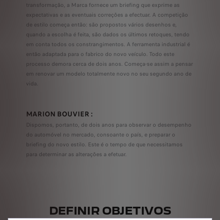
transformação, a Marca fornece um briefing que exprime as
expectativas e as eventuais correções a efectuar. A competição
de estilo começa então: são propostos vários desenhos e,
quando a escolha é feita, são dados os últimos retoques, tendo
em conta todos os constrangimentos. A ferramenta industrial é
então adaptada para o fabrico do novo veículo. Todo este
processo demora cerca de dois anos. Começa-se assim a pensar
em renovar um modelo totalmente novo no seu segundo ano de
vida.
MARION BOUVIER :
Dispomos, portanto, de dois anos para observar o desempenho
do automóvel no mercado, consoante o país, e preparar o
briefing do novo estilo. Este é o tempo de que necessitamos
para determinar as alterações a efetuar.
DEFINIR OBJETIVOS