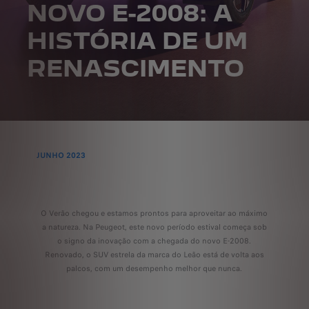
NOVO E-2008: A
HISTÓRIA DE UM
RENASCIMENTO
JUNHO 2023
O Verão chegou e estamos prontos para aproveitar ao máximo
a natureza. Na Peugeot, este novo período estival começa sob
o signo da inovação com a chegada do novo E-2008.
Renovado, o SUV estrela da marca do Leão está de volta aos
palcos, com um desempenho melhor que nunca.