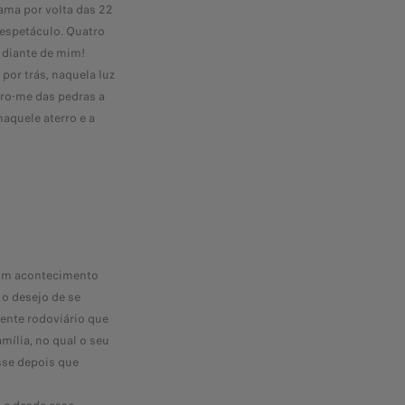
cama por volta das 22
 espetáculo. Quatro
o diante de mim!
por trás, naquela luz
bro-me das pedras a
naquele aterro e a
i um acontecimento
 o desejo de se
dente rodoviário que
mília, no qual o seu
isse depois que