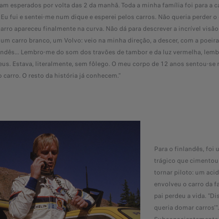
am esperados por volta das 2 da manhã. Toda a minha família foi para a 
u fui e sentei-me num dique e esperei pelos carros. Não queria perder o
arro apareceu finalmente na curva. Não dá para descrever a incrível visã
m carro branco, um Volvo: veio na minha direção, a descer, com a poeira 
landês... Lembro-me do som dos travões de tambor e da luz vermelha, lem
eus. Estava, literalmente, sem fôlego. O meu corpo de 12 anos sentou-se 
carro. O resto da história já conhecem."
Para o finlandês, fo
trágico que cimentou
tornar piloto: um aci
envolveu o carro da fa
pai perdeu a vida. "D
queria domar carros'".