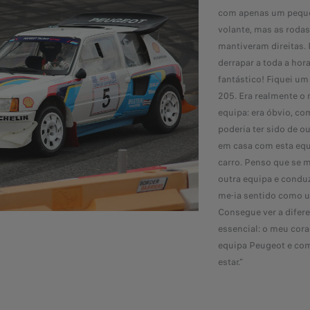
com apenas um pequ
volante, mas as rodas
mantiveram direitas. 
derrapar a toda a hor
fantástico! Fiquei um
205. Era realmente o 
equipa: era óbvio, c
poderia ter sido de o
em casa com esta equ
carro. Penso que se m
outra equipa e conduz
me-ia sentido como 
Consegue ver a difer
essencial: o meu cor
equipa Peugeot e com
estar."