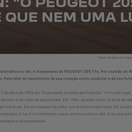
: "O PEUGEOT 20
 QUE NEM UMA 
Quer receber as nos
mblemática no rali, é inseparável do PEUGEOT 205 T16. Por ocasião do 4
. Para falar do nascimento da sua vocação como condutor e da sua fort
7 de Abril de 1952 em Tuupovaara, no leste da Finlândia. "Vivi num lugar
 assistir a corridas de automóveis. Em 1964, quando tinha 12 anos de ida
 primeira vez. Foi em meados de julho. Isto é muito importante. Foi na altu
ente bela. A luz é incrivelmente suave, entre a noite e o dia. Cria uma at
andasse e quase parasse.