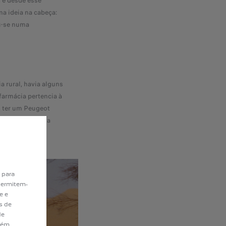
 e desde esse
a ideia na cabeça:
u-se numa
 rural, havia alguns
 farmácia pertencia à
, ter um Peugeot
a e ainda estava
 para
permitem-
e e
s de
de
bém