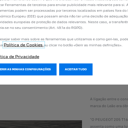
izar Ferramentas de terceiros para enviar publicidade mais relevante para si
nte que muito poucos
amentas podem ser processadas por terceiros localizados em países fora do
 a oportunidade de
ómico Europeu (EEE) que possam ainda não ter uma decisão de adequação
ridades europeias de proteção de dados relevantes. Neste caso, a transferê
estas na vida, não só
ia-se no seu consentimento (Art. 49.1a do RGPD).
também como seres
uito privilegiado
esejar saber mais sobre as ferramentas que utilizamos e como geri-las, pode
 estar aqui para
Política de Cookies
sa
ou clicar no botão «Gerir as minhas definições».
ítica de Privacidade
Todt para discutir o projeto com ele, comecei por lhe fazer uma pergunta
GERIR AS MINHAS CONFIGURAÇÕES
ACEITAR TUDO
esas e que só contrata franceses, é verdade?" respondeu ele: "Não Ari, 
sta primeira conversa tranquilizou-me muito.
A ligação entre o con
marca do Leão era óbv
"O PEUGEOT 205 T16 
assenta como uma luv