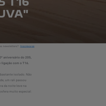
5 T16
LUVA"
sas newsletters?
Inscreva-se
0º aniversário do 205,
e ligação com o T16.
 bastante isolado. Não
de, um rali passou
ra da noite leve na
mosfera muito especial: