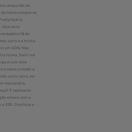
eno empurrão do
 da frente sempre se
Podia fazê-lo
a. Que carro
 verdadeiro fã do
meu carro e a minha
omo um ADN. Não
utra forma. Senti-me
ipa e com este
e tivesse juntado a
ido outro carro, ter-
um mercenário.
ença? É realmente
ação estava com a
 o 205. Continua a