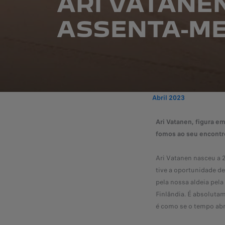
ARI VATANEN
ASSENTA-ME
Abril 2023
Ari Vatanen, figura e
fomos ao seu encontro
Ari Vatanen nasceu a 2
tive a oportunidade de
pela nossa aldeia pela
Finlândia. É absolutam
é como se o tempo abr