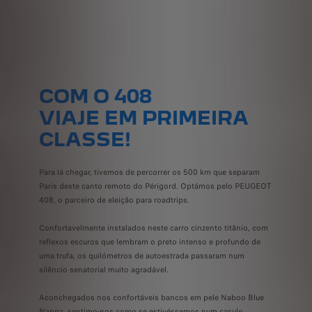
COM O 408
VIAJE EM PRIMEIRA
CLASSE!
Para lá chegar, tivemos de percorrer os 500 km que separam
Paris deste canto remoto do Périgord. Optámos pelo PEUGEOT
408, o parceiro de eleição para roadtrips.
Confortavelmente instalados neste carro cinzento titânio, com
reflexos escuros que lembram o preto intenso e profundo de
uma trufa, os quilómetros de autoestrada passaram num
silêncio senatorial muito agradável.
Aconchegados nos confortáveis bancos em pele Naboo Blue
Nappa, sentimo-nos como se estivéssemos num casulo.