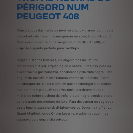
PÉRIGORD NUM
PEUGEOT 408
Com a época das trufas de inverno a aproximar-se, partimos à
descoberta do Tuber melanosporum no coração do Périgord.
O
nosso companheiro de viagem? Um PEUGEOT 408, um
viajante elegante perfeito para roadtrips.
Região histórica francesa, o Périgord possui um rico
património cultural, arqueológico e natural. Uma das jóias da
sua coroa é a gastronomia, encabeçada pela trufa negra. Este
cogumelo mundialmente famoso chama-se, de facto, Tuber
melanosporum. Numa altura em que a tecnologia e os dados
nos permitem produzir cada vez mais, persistem muitos
mistérios sobre a cultura da trufa, o ouro negro esquivo e raro,
considerado um produto de luxo. Para desvendar os segredos
desta iguaria excecional, dirigimo-nos ao Domaine truffier du
Grand Merlhiot, onde Olivier Leserne, o administrador, nos
esperava para uma visita privada!