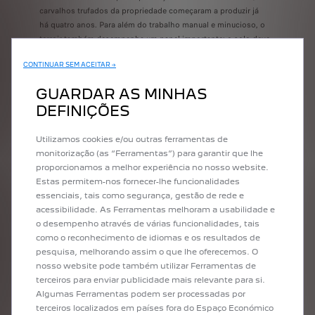
carvalhos trufados da propriedade começaram a produzir já
há quatro anos. Para além do trabalho manual e minucioso, o
terroir também desempenha um papel importante: o solo deve
ter um pH muito preciso, a sua constituição deve ser rochosa
CONTINUAR SEM ACEITAR →
para que as raízes não se afundem e a humidade não deve
ser ausente nem abundante. Olivier gosta de dizer que faz 50%
GUARDAR AS MINHAS
do trabalho, a outra metade pertence à natureza, que decide se
DEFINIÇÕES
dá ou não dá. É por isso que ele não pode prever com exatidão
a produção que a quinta pode dar. É essa a beleza do seu
trabalho. No final, a ambição é ter 50 hectares de carvalhos
Utilizamos cookies e/ou outras ferramentas de
trufados, todos inteiramente biológicos. Como a propriedade já
monitorização (as “Ferramentas”) para garantir que lhe
é a maior área de trufas do Périgord, com apenas alguns
proporcionamos a melhor experiência no nosso website.
hectares, imagine o que está para vir!
Estas permitem-nos fornecer-lhe funcionalidades
essenciais, tais como segurança, gestão de rede e
acessibilidade. As Ferramentas melhoram a usabilidade e
o desempenho através de várias funcionalidades, tais
como o reconhecimento de idiomas e os resultados de
pesquisa, melhorando assim o que lhe oferecemos. O
nosso website pode também utilizar Ferramentas de
terceiros para enviar publicidade mais relevante para si.
Algumas Ferramentas podem ser processadas por
UMA EXPERIÊNCIA
terceiros localizados em países fora do Espaço Económico