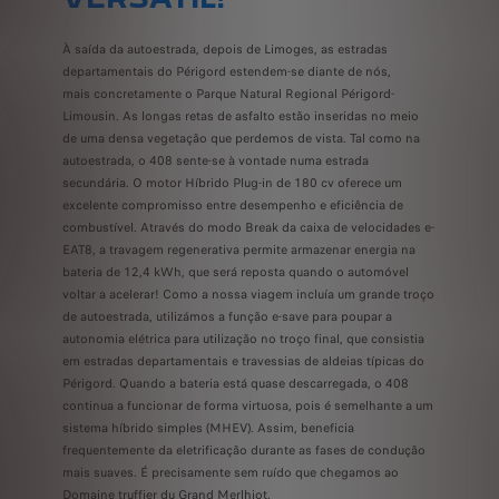
À saída da autoestrada, depois de Limoges, as estradas
departamentais do Périgord estendem-se diante de nós,
mais concretamente o Parque Natural Regional Périgord-
Limousin. As longas retas de asfalto estão inseridas no meio
de uma densa vegetação que perdemos de vista. Tal como na
autoestrada, o 408 sente-se à vontade numa estrada
secundária. O motor Híbrido Plug-in de 180 cv oferece um
excelente compromisso entre desempenho e eficiência de
combustível. Através do modo Break da caixa de velocidades e-
EAT8, a travagem regenerativa permite armazenar energia na
bateria de 12,4 kWh, que será reposta quando o automóvel
voltar a acelerar! Como a nossa viagem incluía um grande troço
de autoestrada, utilizámos a função e-save para poupar a
autonomia elétrica para utilização no troço final, que consistia
em estradas departamentais e travessias de aldeias típicas do
Périgord. Quando a bateria está quase descarregada, o 408
continua a funcionar de forma virtuosa, pois é semelhante a um
sistema híbrido simples (MHEV). Assim, beneficia
frequentemente da eletrificação durante as
fases de condução
mais suaves. É precisamente sem ruído que chegamos ao
Domaine truffier du Grand Merlhiot.