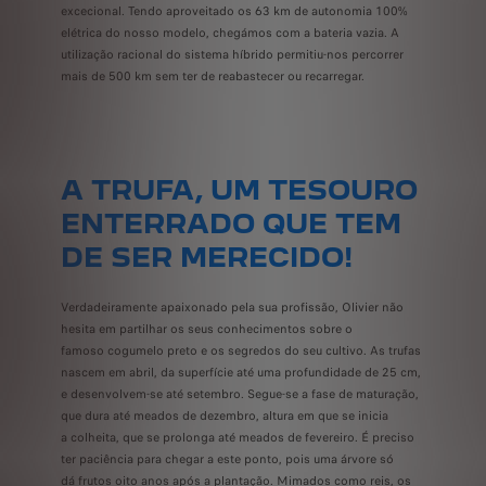
excecional. Tendo aproveitado os 63 km de autonomia 100%
elétrica do nosso modelo, chegámos com a bateria vazia. A
utilização racional do sistema híbrido permitiu-nos percorrer
mais de 500 km sem ter de reabastecer ou recarregar.
A TRUFA, UM TESOURO
ENTERRADO QUE TEM
DE SER MERECIDO!
Verdadeiramente apaixonado pela sua profissão, Olivier não
hesita em partilhar os seus conhecimentos sobre o
famoso cogumelo preto e os segredos do seu cultivo. As trufas
nascem em abril, da superfície até uma profundidade de 25 cm,
e desenvolvem-se até setembro. Segue-se a fase de maturação,
que dura até meados de dezembro, altura em que se inicia
a colheita, que se prolonga até meados de fevereiro. É preciso
ter paciência para chegar a este ponto, pois uma árvore só
dá frutos oito anos após a plantação. Mimados como reis, os